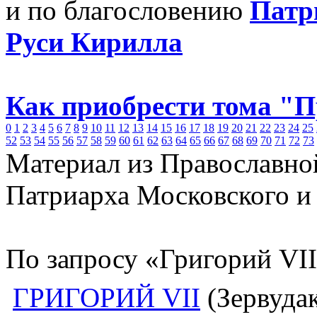
и по благословению
Патр
Руси Кирилла
Как приобрести тома "
0
1
2
3
4
5
6
7
8
9
10
11
12
13
14
15
16
17
18
19
20
21
22
23
24
25
52
53
54
55
56
57
58
59
60
61
62
63
64
65
66
67
68
69
70
71
72
73
Материал из Православно
Патриарха Московского и
По запросу «Григорий VII
ГРИГОРИЙ VII
(Зервудак