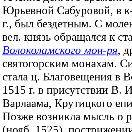
Юрьевной Сабуровой, в к-
г., был бездетным. С мол
вел. князь обращался к ст
Волоколамского мон-ря
, д
святогорским монахам. С
стала ц. Благовещения в 
1515 г. в присутствии В. И
Варлаама, Крутицкого епи
Позже возникла мысль о р
(нояб. 1525), пострижени