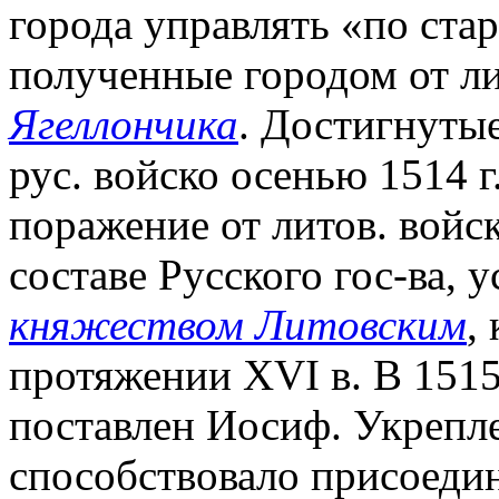
города управлять «по ста
полученные городом от ли
Ягеллончика
. Достигнутые
рус. войско осенью 1514 
поражение от литов. войс
составе Русского гос-ва, 
княжеством Литовским
,
протяжении XVI в. В 151
поставлен Иосиф. Укрепл
способствовало присоедин