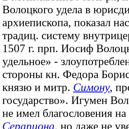
Волоцкого удела в юрисд
архиепископа, показал нас
традиц. систему внутриц
1507 г. прп. Иосиф Волоц
удельное» - злоупотребл
стороны кн. Федора Борис
князю и митр.
Симону
, п
государство». Игумен Вол
не имел благословения на 
Серапиона
, но даже не ув