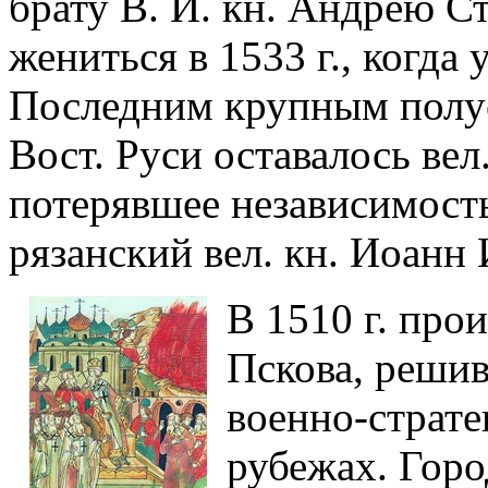
брату В. И. кн. Андрею 
жениться в 1533 г., когда 
Последним крупным полу
Вост. Руси оставалось вел
потерявшее независимость 
рязанский вел. кн. Иоанн
В 1510 г. про
Пскова, реши
военно-страте
рубежах. Горо