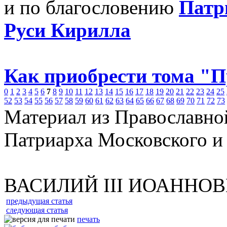
и по благословению
Патр
Руси Кирилла
Как приобрести тома "
0
1
2
3
4
5
6
7
8
9
10
11
12
13
14
15
16
17
18
19
20
21
22
23
24
25
52
53
54
55
56
57
58
59
60
61
62
63
64
65
66
67
68
69
70
71
72
73
Материал из Православно
Патриарха Московского и
ВАСИЛИЙ III ИОАННО
предыдущая статья
следующая статья
печать