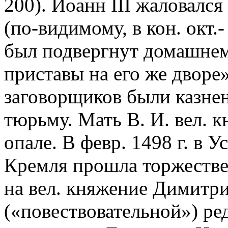
200). Иоанн III жаловалс
(по-видимому, в кон. окт.- 
был подвергнут домашнему
приставы на его же дворе»
заговорщиков были казне
тюрьму. Мать В. И. вел. к
опале. В февр. 1498 г. в 
Кремля прошла торжестве
на вел. княжение Димитр
(«повествовательной») ре