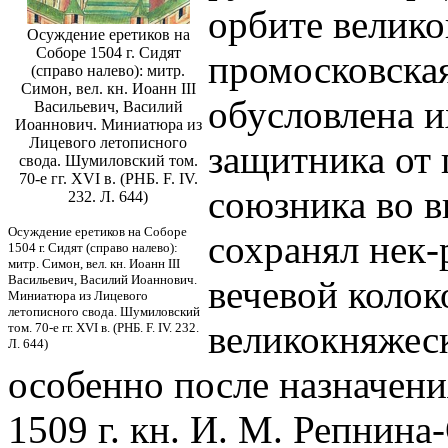
орбите велик
Осуждение еретиков на
Соборе 1504 г. Сидят
промосковска
(справо налево): митр.
Симон, вел. кн. Иоанн III
обусловлена и
Васильевич, Василий
Иоаннович. Миниатюра из
Лицевого летописного
защитника от 
свода. Шумиловский том.
70-е гг. XVI в. (РНБ. F. IV.
союзника во в
232. Л. 644)
Осуждение еретиков на Соборе
сохранял нек-
1504 г. Сидят (справо налево):
митр. Симон, вел. кн. Иоанн III
Васильевич, Василий Иоаннович.
вечевой колоко
Миниатюра из Лицевого
летописного свода. Шумиловский
великокняжеск
том. 70-е гг. XVI в. (РНБ. F. IV. 232.
Л. 644)
особенно после назначени
1509 г. кн. И. М. Репнин