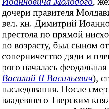
Иоанновича Молодого
, ж
дочери правителя Молдав
вел. кн. Димитрий Иоанн
престола по прямой нисхо
по возрасту, был сыном от
соперничество дяди и пле
рого началась феодальная 
Василий II Васильевич
), 
наследования. После смер
владевшего Тверским княж