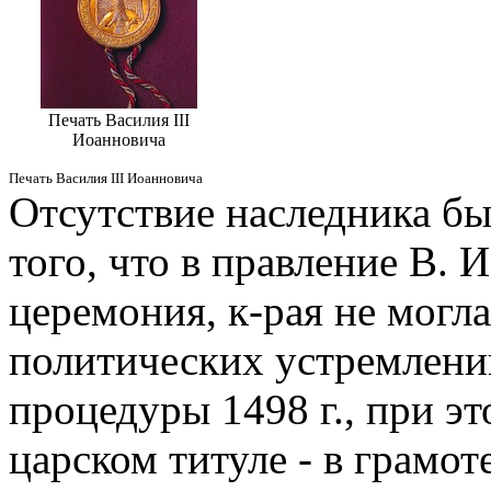
Печать Василия III
Иоанновича
Печать Василия III Иоанновича
Отсутствие наследника б
того, что в правление В. 
церемония, к-рая не могл
политических устремлений
процедуры 1498 г., при эт
царском титуле - в грамот