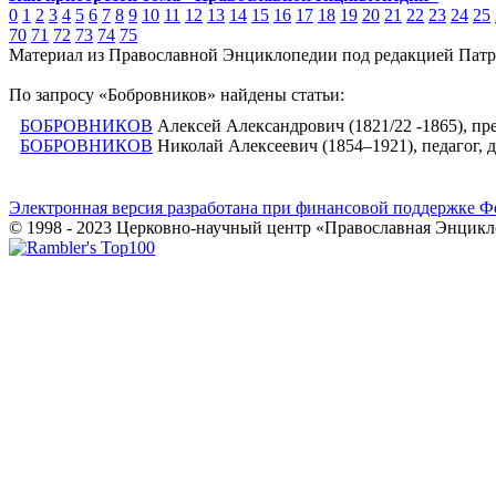
0
1
2
3
4
5
6
7
8
9
10
11
12
13
14
15
16
17
18
19
20
21
22
23
24
25
70
71
72
73
74
75
Материал из Православной Энциклопедии под редакцией Патр
По запросу «Бобровников» найдены статьи:
БОБРОВНИКОВ
Алексей Александрович (1821/22 -1865), п
БОБРОВНИКОВ
Николай Алексеевич (1854–1921), педагог, д
Электронная версия разработана при финансовой поддержке Ф
© 1998 - 2023 Церковно-научный центр «Православная Энцикл