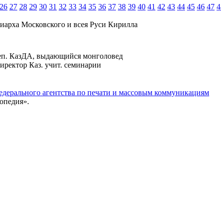
26
27
28
29
30
31
32
33
34
35
36
37
38
39
40
41
42
43
44
45
46
47
4
иарха Московского и всея Руси Кирилла
реп. КазДА, выдающийся монголовед
иректор Каз. учит. семинарии
едерального агентства по печати и массовым коммуникациям
опедия».