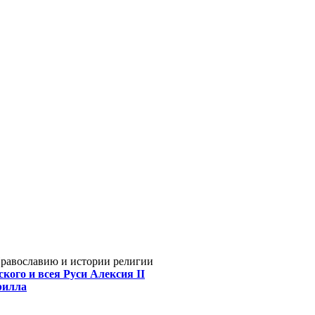
Православию и истории религии
кого и всея Руси Алексия II
рилла