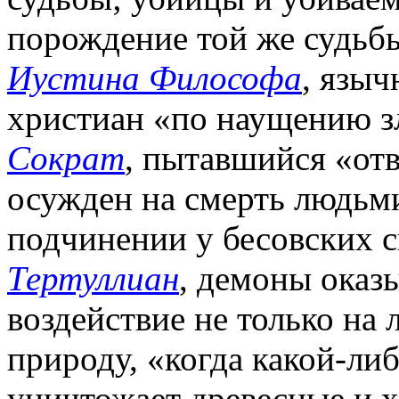
порождение той же судьбы
Иустина Философа
, языч
христиан «по наущению зл
Сократ
, пытавшийся «от
осужден на смерть людьм
подчинении у бесовских си
Тертуллиан
, демоны оказ
воздействие не только на
природу, «когда какой-ли
уничтожает древесные и 