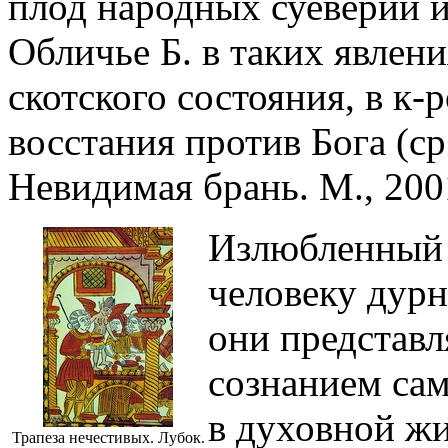
плод народных суеверий 
Обличье Б. в таких явлени
скотского состояния, в к-
восстания против Бога (ср
Невидимая брань. М., 2001
Излюбленный 
человеку дурн
они представ
сознанием сам
в духовной жи
Трапеза нечестивых. Лубок.