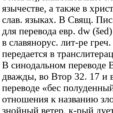
язычестве, а также в христ
слав. языках. В Свящ. Пи
для перевода евр.
dw
(šed)
в славянорус. лит-ре греч.
передается в транслитера
В синодальном переводе В
дважды, во Втор 32. 17 и 
переводе «бес полуденный
отношения к названию зло
знойный ветер, к-рый дует