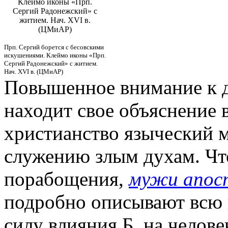
Клеймо иконы «Прп.
Сергий Радонежский» с
житием. Нач. XVI в.
(ЦМиАР)
Прп. Сергий борется с бесовскими
искушениями. Клеймо иконы «Прп.
Сергий Радонежский» с житием.
Нач. XVI в. (ЦМиАР)
Повышенное внимание к д
находит свое объяснение 
христианство языческий 
служению злым духам. Что
порабощения,
мужи апос
подробно описывают всю 
силу влияния Б. на челове