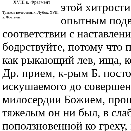
XVIII в. Фрагмент
этой хитрости
Трапеза нечестивых. Лубок. XVIII
опытным под
в. Фрагмент
соответствии с наставлен
бодрствуйте, потому что 
как рыкающий лев, ища, ко
Др. прием, к-рым Б. пост
искушаемого до совершен
милосердии Божием, про
тяжелым он ни был, в сла
поползновенной ко греху, 