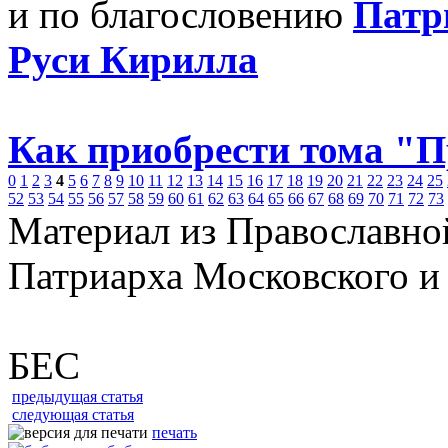
и по благословению
Патр
Руси Кирилла
Как приобрести тома "
0
1
2
3
4
5
6
7
8
9
10
11
12
13
14
15
16
17
18
19
20
21
22
23
24
25
52
53
54
55
56
57
58
59
60
61
62
63
64
65
66
67
68
69
70
71
72
73
Материал из Православно
Патриарха Московского и
БЕС
предыдущая статья
следующая статья
печать