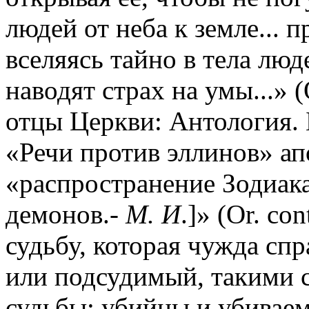
людей от неба к земле... 
вселяясь тайно в тела люд
наводят страх на умы...» 
отцы Церкви: Антология. 
«Речи против эллинов» а
«распространение Зодиака 
демонов.-
М. И
.]» (Or. co
судьбу, которая чужда спр
или подсудимый, такими 
судьбы; убийцы и убиваем