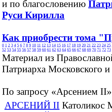
и по благословению
Патр
Руси Кирилла
Как приобрести тома "
0
1
2
3
4
5
6
7
8
9
10
11
12
13
14
15
16
17
18
19
20
21
22
23
24
25
52
53
54
55
56
57
58
59
60
61
62
63
64
65
66
67
68
69
70
71
72
73
Материал из Православно
Патриарха Московского и
По запросу «Арсением II»
АРСЕНИЙ II
Католикос М