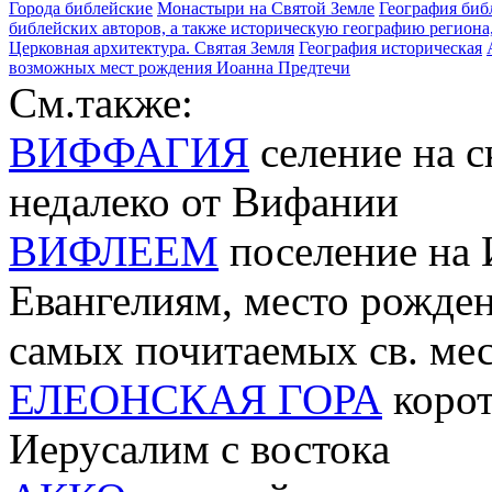
Города библейские
Монастыри на Святой Земле
География биб
библейских авторов, а также историческую географию региона
Церковная архитектура. Святая Земля
География историческая
возможных мест рождения Иоанна Предтечи
См.также:
ВИФФАГИЯ
селение на с
недалеко от Вифании
ВИФЛЕЕМ
поселение на 
Евангелиям, место рожден
самых почитаемых св. мес
ЕЛЕОНСКАЯ ГОРА
корот
Иерусалим с востока