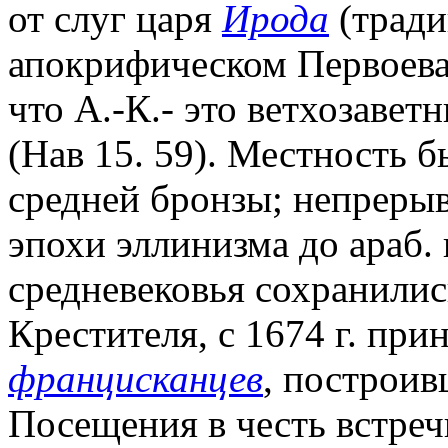
от слуг царя
Ирода
(тради
апокрифическом Первоев
что А.-К.- это ветхозавет
(Нав 15. 59). Местность б
средней бронзы; непрерыв
эпохи эллинизма до араб.
средневековья сохранились
Крестителя, с 1674 г. пр
францисканцев
, построив
Посещения в честь встре