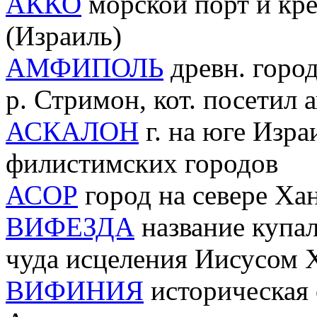
АККО
морской порт и кре
(Израиль)
АМФИПОЛЬ
древн. город
р. Стримон, кот. посетил 
АСКАЛОН
г. на юге Изра
филистимских городов
АСОР
город на севере Ха
ВИФЕЗДА
название купал
чуда исцеления Иисусом 
ВИФИНИЯ
историческая 