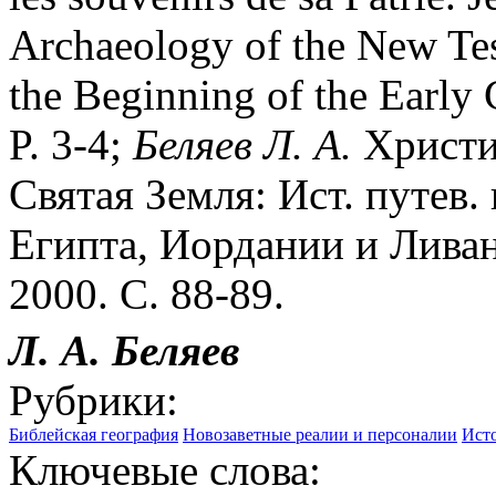
Archaeology of the New Tes
the Beginning of the Early 
P. 3-4;
Беляев Л. А.
Христиа
Святая Земля: Ист. путев
Египта, Иордании и Ливана
2000. С. 88-89.
Л. А. Беляев
Рубрики:
Библейская география
Новозаветные реалии и персоналии
Исто
Ключевые слова: