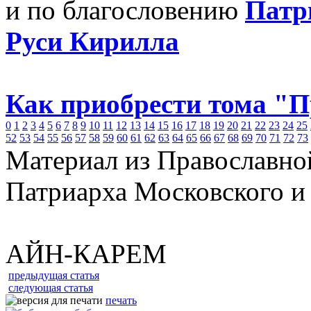
и по благословению
Патр
Руси Кирилла
Как приобрести тома "
0
1
2
3
4
5
6
7
8
9
10
11
12
13
14
15
16
17
18
19
20
21
22
23
24
25
52
53
54
55
56
57
58
59
60
61
62
63
64
65
66
67
68
69
70
71
72
73
Материал из Православно
Патриарха Московского и
АЙН-КАРЕМ
предыдущая статья
следующая статья
печать