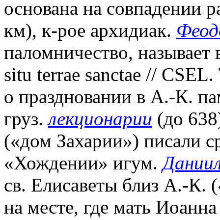
основана на совпадении р
км), к-рое архидиак.
Феод
паломничество, называет 
situ terrae sanctae // CSEL
о праздновании в А.-К. пам
груз.
лекционарии
(до 638
(«дом Захарии») писали сре
«Хождении» игум.
Дании
св. Елисаветы близ А.-К. 
на месте, где мать Иоанна