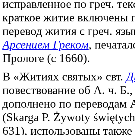
исправленное по греч. тек
краткое житие включены 
перевод жития с греч. язы
Арсением Греком
, печата
Прологе (с 1660).
В «Житиях святых» свт.
Д
повествование об А. ч. Б.
дополнено по переводам А
(Skarga P. Żywoty świętych
631), использованы также