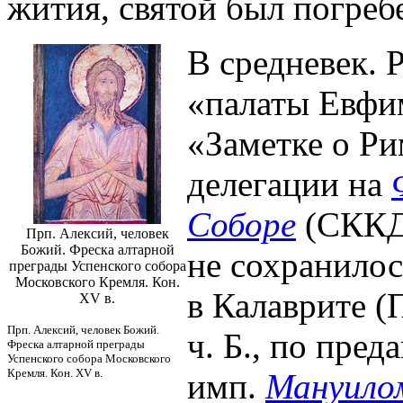
жития, святой был погреб
В средневек. 
«палаты Евфим
«Заметке о Ри
делегации на
Соборе
(СККДР
Прп. Алексий, человек
Божий. Фреска алтарной
не сохранилос
преграды Успенского собора
Московского Кремля. Кон.
в Калаврите (
XV в.
Прп. Алексий, человек Божий.
ч. Б., по пре
Фреска алтарной преграды
Успенского собора Московского
Кремля. Кон. XV в.
имп.
Мануилом