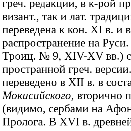
греч. редакции, в к-рой п
визант., так и лат. традиц
переведена к кон. XI в. и
распространение на Руси. 
Троиц. № 9, XIV-XV вв.) 
пространной греч. версии.
переведено в XII в. в сос
Мокисийского
, вторично п
(видимо, сербами на Афон
Пролога. В XVI в. древне