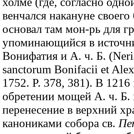
холме (где, согласно одной
венчался накануне своего 
основал там мон-рь для гре
упоминающийся в источни
Вонифатия и А. ч. Б. (Neri
sanctorum Bonifacii et Alex
1752. P. 378, 381). В 1216
обретении мощей А. ч. Б.
перенесение в верхний хра
канониками собора св.
Пе