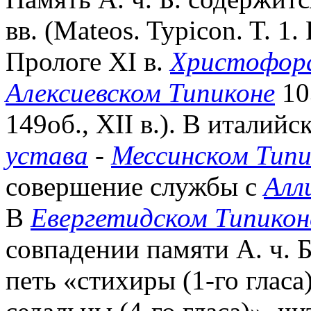
вв. (Mateos. Typicon. T. 1
Прологе XI в.
Христофор
Алексиевском Типиконе
10
149об., XII в.). В италий
устава
-
Мессинском Типи
совершение службы с
Алл
В
Евергетидском Типикон
совпадении памяти А. ч. Б
петь «стихиры (1-го гласа)