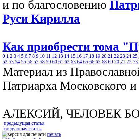
и по благословению
Патр
Руси Кирилла
Как приобрести тома "
0
1
2
3
4
5
6
7
8
9
10
11
12
13
14
15
16
17
18
19
20
21
22
23
24
25
52
53
54
55
56
57
58
59
60
61
62
63
64
65
66
67
68
69
70
71
72
73
Материал из Православно
Патриарха Московского и
АЛЕКСИЙ, ЧЕЛОВЕК Б
предыдущая статья
следующая статья
печать