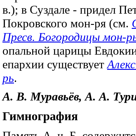
в.); в Суздале - придел П
Покровского мон-ря (см.
Пресв. Богородицы мон-р
опальной царицы Евдокии
епархии существует
Алекс
рь
.
А. В. Муравьёв, А. А. Тур
Гимнография
Память А. ч. Б. содержит