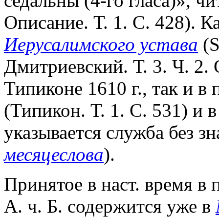
седальны (4-го гласа)», ч
Описание. Т. 1. С. 428). 
Иерусалимского устава
(S
Дмитриевский. Т. 3. Ч. 2. 
Типиконе 1610 г., так и 
(Типикон. Т. 1. С. 531) и
указывается служба без зн
месяцеслова
).
Принятое в наст. время в
А. ч. Б. содержится уже в