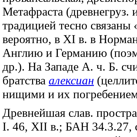
Метафраста (древнегруз. и
традицией тесно связаны «
вероятно, в XI в. в Норм
Англию и Германию (поэм
др.). На Западе А. ч. Б. 
братства
алексиан
(целлит
нищими и их погребением
Древнейшая слав. простра
I. 46, XII в.; БАН 34.3.27,