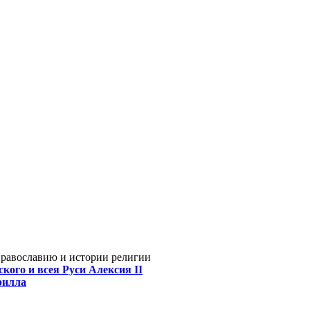
Православию и истории религии
кого и всея Руси Алексия II
рилла