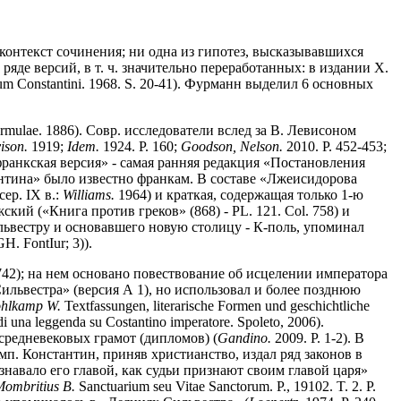
контекст сочинения; ни одна из гипотез, высказывавшихся
яде версий, в т. ч. значительно переработанных: в издании Х.
m Constantini. 1968. S. 20-41). Фурманн выделил 6 основных
.: Formulae. 1886). Совр. исследователи вслед за В. Левисоном
ison.
1919;
Idem.
1924. P. 160;
Goodson, Nelson.
2010. P. 452-453;
франкская версия» - самая ранняя редакция «Постановления
онстантина» было известно франкам. В составе «Лжеисидорова
сер. IX в.:
Williams.
1964) и краткая, содержащая только 1-ю
кий («Книга против греков» (868) - PL. 121. Col. 758) и
ильвестру и основавшего новую столицу - К-поль, упоминал
GH. FontIur; 3)).
42); на нем основано повествование об исцелении императора
ильвестра» (версия А 1), но использовал и более позднюю
hlkamp W.
Textfassungen, literarische Formen und geschichtliche
di una leggenda su Costantino imperatore. Spoleto, 2006).
средневековых грамот (дипломов) (
Gandino.
2009. P. 1-2). В
мп. Константин, приняв христианство, издал ряд законов в
навало его главой, как судьи признают своим главой царя»
ombritius B.
Sanctuarium seu Vitae Sanctorum. P., 19102. T. 2. P.