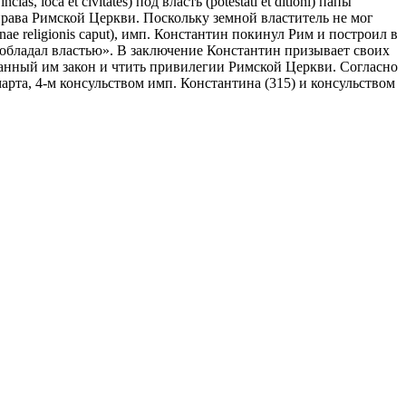
as, loca et civitates) под власть (potestati et ditioni) папы
права Римской Церкви. Поскольку земной властитель не мог
anae religionis caput), имп. Константин покинул Рим и построил в
обладал властью». В заключение Константин призывает своих
зданный им закон и чтить привилегии Римской Церкви. Согласно
та, 4-м консульством имп. Константина (315) и консульством