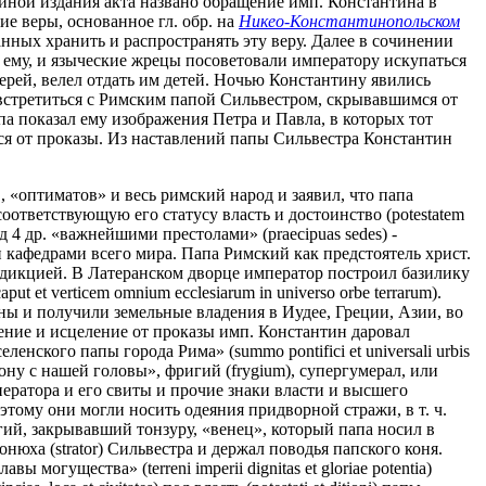
чиной издания акта названо обращение имп. Константина в
е веры, основанное гл. обр. на
Никео-Константинопольском
нных хранить и распространять эту веру. Далее в сочинении
ь ему, и языческие жрецы посоветовали императору искупаться
ерей, велел отдать им детей. Ночью Константину явились
 встретиться с Римским папой Сильвестром, скрывавшимся от
па показал ему изображения Петра и Павла, в которых тот
ся от проказы. Из наставлений папы Сильвестра Константин
 «оптиматов» и весь римский народ и заявил, что папа
ответствующую его статусу власть и достоинство (potestatem
ред 4 др. «важнейшими престолами» (praecipuas sedes) -
кафедрами всего мира. Папа Римский как предстоятель христ.
сдикцией. В Латеранском дворце император построил базилику
 et verticem omnium ecclesiarum in universo orbe terrarum).
ны и получили земельные владения в Иудее, Греции, Азии, во
ение и исцеление от проказы имп. Константин даровал
нского папы города Рима» (summo pontifici et universali urbis
ону с нашей головы», фригий (frygium), супергумерал, или
мператора и его свиты и прочие знаки власти и высшего
тому они могли носить одеяния придворной стражи, в т. ч.
игий, закрывавший тонзуру, «венец», который папа носил в
нюха (strator) Сильвестра и держал поводья папского коня.
огущества» (terreni imperii dignitas et gloriae potentia)