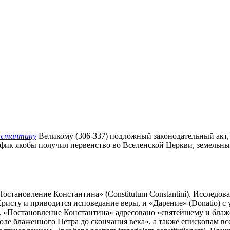
нстантину
Великому (306-337) подложный законодательный акт,
фик якобы получил первенство во Вселенской Церкви, земельные
остановление Константина» (Constitutum Constantini). Исследова
Христу и приводится исповедание веры, и «Дарение» (Donatio) 
 «Постановление Константина» адресовано «святейшему и блаже
оле блаженного Петра до скончания века», а также епископам все