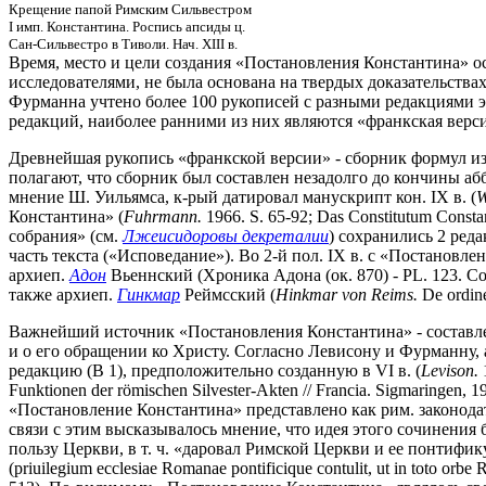
Крещение папой Римским Сильвестром
I имп. Константина. Роспись апсиды ц.
Сан-Сильвестро в Тиволи. Нач. XIII в.
Время, место и цели создания «Постановления Константина» о
исследователями, не была основана на твердых доказательствах
Фурманна учтено более 100 рукописей с разными редакциями это
редакций, наиболее ранними из них являются «франкская верс
Древнейшая рукопись «франкской версии» - сборник формул из
полагают, что сборник был составлен незадолго до кончины абба
мнение Ш. Уильямса, к-рый датировал манускрипт кон. IX в. (
W
Константина» (
Fuhrmann.
1966. S. 65-92; Das Constitutum Const
собрания» (см.
Лжеисидоровы декреталии
) сохранились 2 редакц
часть текста («Исповедание»). Во 2-й пол. IX в. с «Постановл
архиеп.
Адон
Вьеннский (Хроника Адона (ок. 870) - PL. 123. C
также архиеп.
Гинкмар
Реймсский (
Hinkmar von Reims.
De ordine
Важнейший источник «Постановления Константина» - составлен
и о его обращении ко Христу. Согласно Левисону и Фурманну, 
редакцию (В 1), предположительно созданную в VI в. (
Levison.
Funktionen der römischen Silvester-Akten // Francia. Sigmaringen, 1
«Постановление Константина» представлено как рим. законодат
связи с этим высказывалось мнение, что идея этого сочинения 
пользу Церкви, в т. ч. «даровал Римской Церкви и ее понтифи
(priuilegium ecclesiae Romanae pontificique contulit, ut in toto orb