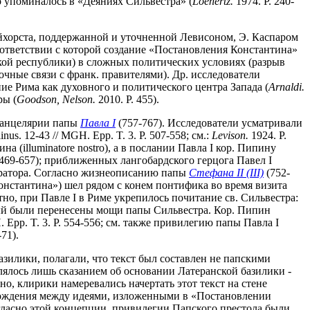
о упоминалось в «Деяниях Сильвестра» (
Loenertz.
1974. P. 240-
йхорста, поддержанной и уточненной Левисоном, Э. Каспаром
оответствии с которой создание «Постановления Константина»
ой республики) в сложных политических условиях (разрыв
чные связи с франк. правителями). Др. исследователи
е Рима как духовного и политического центра Запада (
Arnaldi.
ры (
Goodson, Nelson.
2010. P. 455).
 канцелярии папы
Павла I
(757-767). Исследователи усматривали
us. 12-43 // MGH. Epp. T. 3. P. 507-558; см.:
Levison.
1924. P.
 (illuminatore nostro), а в послании Павла I кор. Пипину
P. 469-657); приближенных лангобардского герцога Павел I
ератора. Согласно жизнеописанию папы
Стефана II (III)
(752-
онстантина») шел рядом с конем понтифика во время визита
 Вероятно, при Павле I в Риме укрепилось почитание св. Сильвестра:
рый были перенесены мощи папы Сильвестра. Кор. Пипин
 Epp. T. 3. P. 554-556; см. также привилегию папы Павла I
71).
зилики, полагали, что текст был составлен не папскими
лялось лишь сказанием об основании Латеранской базилики -
о, клирики намеревались начертать этот текст на стене
схождения между идеями, изложенными в «Постановлении
гласно этой концепции, привилегии Папского престола были