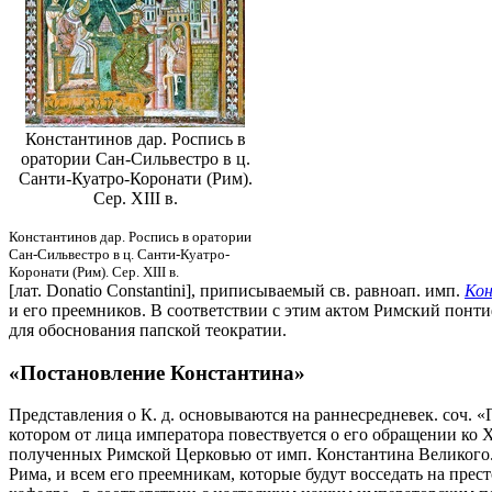
Константинов дар. Роспись в
оратории Сан-Сильвестро в ц.
Санти-Куатро-Коронати (Рим).
Сер. XIII в.
Константинов дар. Роспись в оратории
Сан-Сильвестро в ц. Санти-Куатро-
Коронати (Рим). Сер. XIII в.
[лат. Donatio Constantini], приписываемый св. равноап. имп.
Ко
и его преемников. В соответствии с этим актом Римский понти
для обоснования папской теократии.
«Постановление Константина»
Представления о К. д. основываются на раннесредневек. соч. «П
котором от лица императора повествуется о его обращении ко 
полученных Римской Церковью от имп. Константина Великого.
Рима, и всем его преемникам, которые будут восседать на прест