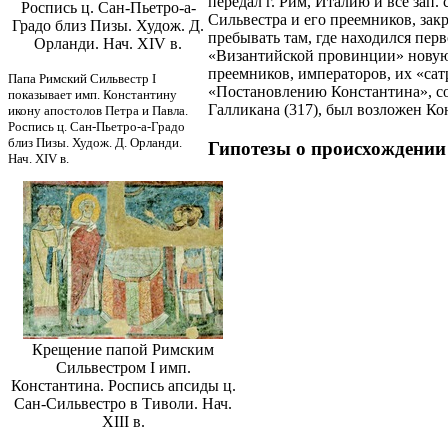
передал г. Рим, Италию и все зап. стр
Роспись ц. Сан-Пьетро-а-
Сильвестра и его преемников, зак
Градо близ Пизы. Худож. Д.
пребывать там, где находился перво
Орланди. Нач. XIV в.
«Византийской провинции» новую 
преемников, императоров, их «сат
Папа Римский Сильвестр I
«Постановлению Константина», со
показывает имп. Константину
Галликана (317), был возложен Ко
икону апостолов Петра и Павла.
Роспись ц. Сан-Пьетро-а-Градо
близ Пизы. Худож. Д. Орланди.
Гипотезы о происхождении
Нач. XIV в.
Крещение папой Римским
Сильвестром I имп.
Константина. Роспись апсиды ц.
Сан-Сильвестро в Тиволи. Нач.
XIII в.