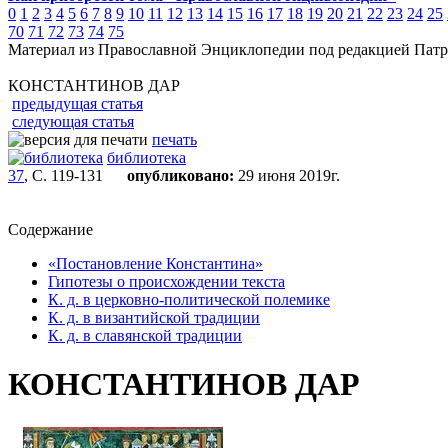
0
1
2
3
4
5
6
7
8
9
10
11
12
13
14
15
16
17
18
19
20
21
22
23
24
25
70
71
72
73
74
75
Материал из Православной Энциклопедии под редакцией Патр
КОНСТАНТИНОВ ДАР
предыдущая статья
следующая статья
печать
библиотека
37
, С. 119-131
опубликовано:
29 июня 2019г.
Содержание
«Постановление Константина»
Гипотезы о происхождении текста
К. д. в церковно-политической полемике
К. д. в византийской традиции
К. д. в славянской традиции
КОНСТАНТИНОВ ДАР