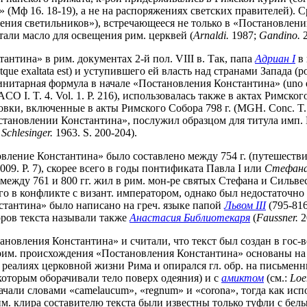
(Мф 16. 18-19), а не на распоряжениях светских правителей). С
жжения светильников»), встречающееся не только в «Постановлени
тали масло для освещения рим. церквей (
Arnaldi.
1987;
Gandino.
2
нтина» в рим. документах 2-й пол. VIII в. Так, папа
Адриан I
в 
exaltata est) и уступившего ей власть над странами Запада (potesta
ринитарная формула в начале «Постановления Константина» (uno ex
O I. T. 4. Vol. 1. P. 216), использовалась также в актах Римского
ки, включенные в акты Римского Собора 798 г. (MGH. Conc. T. 2. 
становлении Константина», послужил образцом для титула имп. 
:
Schlesinger.
1963. S. 200-204).
ение Константина» было составлено между 754 г. (путешествие п
009. P. 7), скорее всего в годы понтификата Павла I или
Стефана 
между 761 и 800 гг. жил в рим. мон-ре святых Стефана и Сильве
о в конфликте с визант. императором, однако был недостаточно
нстантина» было написано на греч. языке папой
Львом III
(795-816
оров текста называли также
Анастасия Библиотекаря
(
Faussner.
2
новления Константина» и считали, что текст был создан в гос-
 рим. происхождения «Постановления Константина» основаны на 
реалиях церковной жизни Рима и опирался гл. обр. на письменн
которым оборачивали тело поверх одеяния) и с
амиктом
(см.:
Loe
ачали словами «camelaucum», «regnum» и «corona», тогда как и
рим. клира составителю текста были известны только туфли с бел