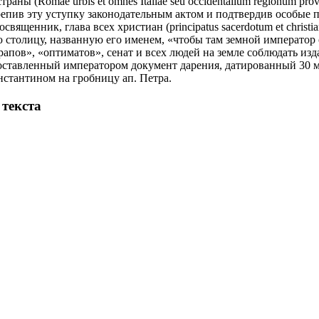
аны (Romae urbis et omnes Italiae seu occidentalium regionum provinci
репив эту уступку законодательным актом и подтвердив особые 
священник, глава всех христиан (principatus sacerdotum et christi
столицу, названную его именем, «чтобы там земной император 
рапов», «оптиматов», сенат и всех людей на земле соблюдать и
ставленный императором документ дарения, датированный 30 мар
нстантином на гробницу ап. Петра.
 текста