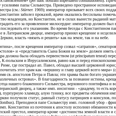
тановлением» (per hanc nostram imperialem constitutionem). При
у усилиями папы Сильвестра. Приведено пространное исповедани
естра (см.:
St
ü
rner.
1969); император призывает всех своих подда
 Константин заболел проказой, врачи оказались бессильны помоч
тво младенцев, но Константин, не в силах вынести рыданий мат
аградить его за проявленное милосердие: император должен был
и последовать его указаниям. Во время беседы с Константином па
е в Латеранском дворце, император принял крещение и исцелил
еркви, власть «вязать и решить» как на земле, так и на небе.
ина», после крещения император созвал «сатрапов», сенаторов,
столов» и «представитель Сына Божия на земле» должен иметь со
федра должна была обладать первенством (ut principatum teneat) пе
К-польским и Иерусалимским, равно как и перед епископскими 
 Риме, где пострадал ап. Павел, обладал высшей церковной юри
очитать этот храм как «вершину и главу церквей всего мира» (caput
мя св. апостолов Петра и Павла; эти храмы были богато украше
азличных островах». В благодарность за познание истины, крещ
тца нашего блаженного Сильвестра, верховного понтифика и вселе
еранский дворец, а также имп. инсигнии - «диадему, то есть кор
rum), пурпурную хламиду, алую тунику, все предметы облачения и
кви получили статус, равный статусу патрициев и консулов, поэ
 udonibus). Преподнеся папе Сильвестру имп. головной убор - фр
имп. Константин из почтения к апостолу исполнял обязанности ко
ий престол, император кроме «достоинства земной власти и славы м