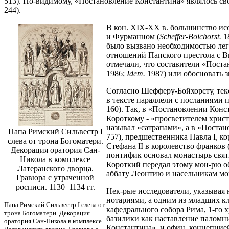
513). По-видимому, «Постановление Константина» являлось сво
244).
В кон. XIX-XX в. большинство ис
и Фурманном (
Scheffer-Boichorst.
1
было вызвано необходимостью лег
отношений Папского престола с Ви
отмечали, что составители «Поста
1986;
Idem.
1987) или обосновать з
Согласно Шефферу-Бойхорсту, тек
в тексте параллели с посланиями 
160). Так, в «Постановлении Конст
Короткому - «просветителем христи
называл «сатрапами», а в «Пост
Папа Римский Сильвестр I
757), предшественника Павла I, к
слева от трона Богоматери.
Стефана II в королевство франков (vi
Декорация оратория Сан-
понтифик основал монастырь свят
Никола в комплексе
Короткий передал этому мон-рю оби
Латеранского дворца.
аббату Леонтию и насельникам мон-
Гравюра с утраченной
росписи. 1130–1134 гг.
Нек-рые исследователи, указывая 
нотариями, а одним из младших кл
Папа Римский Сильвестр I слева от
кафедрального собора Рима, 1-го 
трона Богоматери. Декорация
базилики как наставление паломн
оратория Сан-Никола в комплексе
Константина», и офиц. концепцие