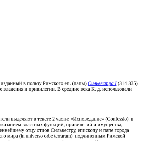
 изданный в пользу Римского еп. (папы)
Сильвестра I
(314-335)
 владения и привилегии. В средние века К. д. использовали
тели выделяют в тексте 2 части: «Исповедание» (Confessio), в
с указанием властных функций, привилегий и имущества,
ннейшему отцу отцов Сильвестру, епископу и папе города
го мира (in universo orbe terrarum), подчиненным Римской