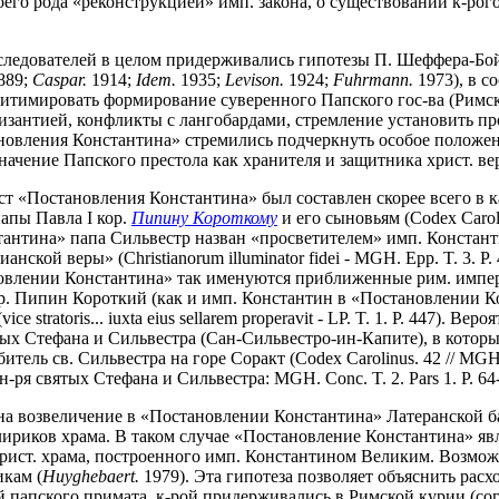
его рода «реконструкцией» имп. закона, о существовании к-рог
следователей в целом придерживались гипотезы П. Шеффера-Бо
889;
Caspar.
1914;
Idem.
1935;
Levison.
1924;
Fuhrmann.
1973), в с
итимировать формирование суверенного Папского гос-ва (Римск
зантией, конфликты с лангобардами, стремление установить про
новления Константина» стремились подчеркнуть особое положени
начение Папского престола как хранителя и защитника христ. ве
ст «Постановления Константина» был составлен скорее всего в
папы Павла I кор.
Пипину Короткому
и его сыновьям (Codex Carolin
антина» папа Сильвестр назван «просветителем» имп. Константина
анской веры» (Christianorum illuminator fidei - MGH. Epp. T. 3. 
ановлении Константина» так именуются приближенные рим. имп
ор. Пипин Короткий (как и имп. Константин в «Постановлении К
ce stratoris... iuxta eius sellarem properavit - LP. T. 1. P. 447).
ых Стефана и Сильвестра (Сан-Сильвестро-ин-Капите), в кото
тель св. Сильвестра на горе Соракт (Codex Carolinus. 42 // MGH.
ря святых Стефана и Сильвестра: MGH. Conc. T. 2. Pars 1. P. 64-
на возвеличение в «Постановлении Константина» Латеранской ба
ириков храма. В таком случае «Постановление Константина» яв
христ. храма, построенного имп. Константином Великим. Возможн
икам (
Huyghebaert.
1979). Эта гипотеза позволяет объяснить ра
й папского примата, к-рой придерживались в Римской курии (со