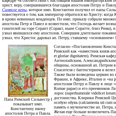
кафедре «в соответствии с настоящим нашим императорским пос
христ. веру, совершившееся благодаря апостолам Петру и Павл
Символе веры
, которое имп. Константин получил от папы Сильв
повествуется о том, как император обратился ко Христу: когда
в крови невинных младенцев. По имп. приказу собрали множес
апостолы Петр и Павел и возвестили, что Господь желает возн
гонителей на горе Серапт (Соракт, ныне Соратте, близ Рима), 
узнал явившихся ему апостолов. Совершив длительное покаяни
узнал, что Христос даровал ап. Петру, ставшему «основанием» Ц
Согласно «Постановлению Констант
Римский как «наместник князя апо
et gloriae dignitatem). Римская ка
Антиохийским, Александрийским, 
общины, основанной ап. Петром в
Спасителя с баптистерием и велел п
Также были возведены церкви во и
Фракии, в Африке, Италии и «на р
апостолам Петру и Павлу в лице «о
Romae papae) и его преемников Лат
лорос (superhumerale videlicet lo
достоинства. Клирики Римской Цер
Папа Римский Сильвестр I
особую обувь (calciamenta uti cum
показывает имп.
память о мученичестве ап. Петра, 
Константину икону
Желая еще больше возвеличить Папск
апостолов Петра и Павла.