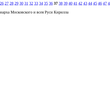
26
27
28
29
30
31
32
33
34
35
36
37
38
39
40
41
42
43
44
45
46
47
4
иарха Московского и всея Руси Кирилла