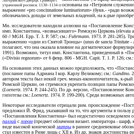
Латеранского дворца. Гравюра с
основаны на «Петровом служении» 
утраченной росписи. 1130–1134 гг.
выражение «pro concinnatione luminariorum» (букв.- «ради воз
обозначались доходы от земельных владений, на к-рые приобре
Мн. исследователи находили аллюзии на «Постановление Конста
имп. Константина, «возвысившего» Римскую Церковь (elevata atque 
60 // MGH. Epp. T. 3. P. 587; см.:
Fuhrmann.
1973. P. 281-285). Т
выражению «один из Святой Троицы» (unus de sancta Trinitate - AC
полагают, что она оказала влияние на догматические формулиров
1991). Возможно, титул имп. Константина, приведенный в «По
(«Divisio regnorum» от 6 февр. 806 - MGH. Capit. T. 1. P. 126; см.
На основании этих данных можно предположить, что «Постановл
(послание папы Адриана I кор. Карлу Великому; см.:
Gandino.
2
автором текста был некий греч. монах-иконопочитатель, к-рый 
Римской Церкви, он стремился укрепить позиции папы Римског
(
Loenertz.
1974. P. 244-245). По др. версии, «Постановление Ко
гипотезы см.:
Loenertz.
1974. P. 199-200). Среди возможных авт
Некоторые исследователи отрицали рим. происхождение «Поста
предложил Й. Фрид, указавший на то, что аргументы в пользу
«Постановления Константина» был недостаточно осведомлен о 
паллий
с
лором
(предмет облачения визант. императора - шарф, 
виде высокой конической
митры
в раннее средневековье обозн
стал известен в Риме лишь с XII в. Из др. знаков достоинства 