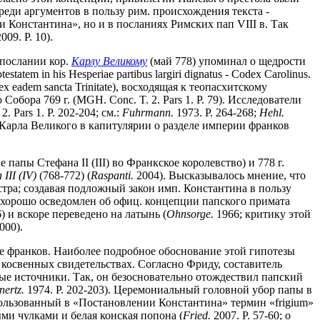
реди аргументов в пользу рим. происхождения текста -
и Константина», но и в посланиях Римских пап VIII в. Так
009. P. 10).
послании кор.
Карлу Великому
(май 778) упоминал о щедрости
tem in his Hesperiae partibus largiri dignatus - Codex Carolinus.
 eadem sancta Trinitate), восходящая к теопасхитскому
 Собора 769 г. (MGH. Conc. T. 2. Pars 1. P. 79). Исследователи
Pars 1. P. 202-204; см.:
Fuhrmann.
1973. P. 264-268;
Hehl.
Карла Великого в капитулярии о разделе империи франков
апы Стефана II (III) во Франкское королевство) и 778 г.
III (IV)
(768-772) (
Raspanti.
2004). Высказывалось мнение, что
стра; создавая подложный закон имп. Константина в пользу
 хорошо осведомлен об офиц. концепции папского примата
) и вскоре переведено на латынь (
Ohnsorge.
1966; критику этой
000).
ве франков. Наиболее подробное обоснование этой гипотезы
косвенных свидетельствах. Согласно Фриду, составитель
ые источники. Так, он безосновательно отождествил папский
nertz.
1974. P. 202-203). Церемониальный головной убор папы в
спользованный в «Постановлении Константина» термин «frigium»
ыми чулками и белая конская попона (
Fried.
2007. P. 57-60; о