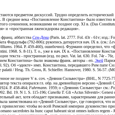
стаются предметом дискуссий. Трудно определить исторический 
. В средние века «Постановление Константина» было известно в р
го сочинения, возникшими не позднее сер. XI в. (Das Constitutu
ия» и «пространная лжеисидорова редакция».
 франц. аббатства
Сен-Дени
(Paris. lat. 2777. Fol. 43r - 61v; изд
та Фардульфа (792-806); рукопись датируется нач. IX в. (см.:
Lev
illiams.
1964. P. 459-460), ошибочно). Фурманн определил, что «
antini. 1968. S. 8-11). Т. о., уже в нач. IX в. «Постановление К
ии текста - пространная (изд. по ркп. Vat. lat. 630. Fol. 74r - 76r, 
ением Константина» были знакомы франк. авторы - еп.
Эней
Парижс
ol. 92). Об «эдикте» имп. Константина, передавшего Рим папе С
 palatii / Hrsg. Th. Gross, R. Schieffer. Hannover, 1980. S. 56-57. (M
ное не позднее V в. соч. «Деяния Сильвестра» (BHL, N 7725-77
автор текста опирался гл. обр. на древнейшую версию «Деяний С
1924. P. 458-464;
Fuhrmann.
1959; о «Деяниях Сильвестра» см.:
Po
992. Bd. 19. N 1. S. 115-196;
Canella T.
Gli «Actus Silvestri»: Genesi 
ельный акт, хотя обладает признаками, характерными для ранне
была заимствована из «Деяний Сильвестра», где говорится, что и
ку привилегию: чтобы во всей Римской империи духовенство приз
e Romano sacerdotes ita hunc caput habeant sicut omnes iudices regem -
M