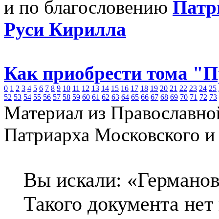
и по благословению
Патр
Руси Кирилла
Как приобрести тома "
0
1
2
3
4
5
6
7
8
9
10
11
12
13
14
15
16
17
18
19
20
21
22
23
24
25
52
53
54
55
56
57
58
59
60
61
62
63
64
65
66
67
68
69
70
71
72
73
Материал из Православно
Патриарха Московского и
Вы искали: «Германов
Такого документа нет