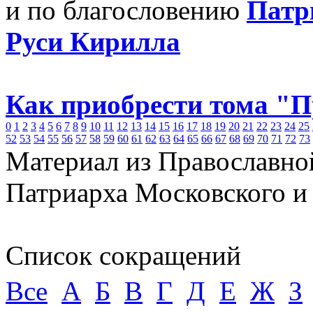
и по благословению
Патр
Руси Кирилла
Как приобрести тома "
0
1
2
3
4
5
6
7
8
9
10
11
12
13
14
15
16
17
18
19
20
21
22
23
24
25
52
53
54
55
56
57
58
59
60
61
62
63
64
65
66
67
68
69
70
71
72
73
Материал из Православно
Патриарха Московского и
Список сокращений
Все
А
Б
В
Г
Д
Е
Ж
З