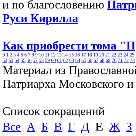
и по благословению
Патр
Руси Кирилла
Как приобрести тома "
0
1
2
3
4
5
6
7
8
9
10
11
12
13
14
15
16
17
18
19
20
21
22
23
24
25
52
53
54
55
56
57
58
59
60
61
62
63
64
65
66
67
68
69
70
71
72
73
Материал из Православно
Патриарха Московского и
Список сокращений
Все
А
Б
В
Г
Д
Е
Ж
З