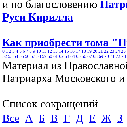
и по благословению
Патр
Руси Кирилла
Как приобрести тома "
0
1
2
3
4
5
6
7
8
9
10
11
12
13
14
15
16
17
18
19
20
21
22
23
24
25
52
53
54
55
56
57
58
59
60
61
62
63
64
65
66
67
68
69
70
71
72
73
Материал из Православно
Патриарха Московского и
Список сокращений
Все
А
Б
В
Г
Д
Е
Ж
З