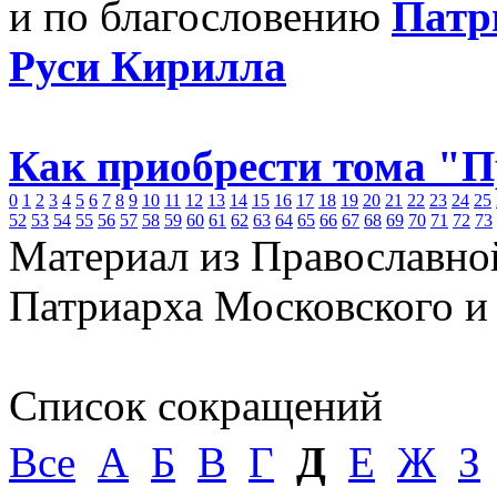
и по благословению
Патр
Руси Кирилла
Как приобрести тома "
0
1
2
3
4
5
6
7
8
9
10
11
12
13
14
15
16
17
18
19
20
21
22
23
24
25
52
53
54
55
56
57
58
59
60
61
62
63
64
65
66
67
68
69
70
71
72
73
Материал из Православно
Патриарха Московского и
Список сокращений
Все
А
Б
В
Г
Д
Е
Ж
З