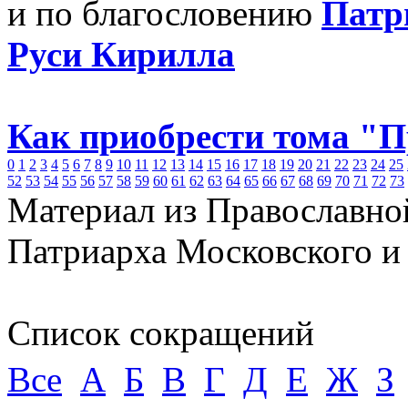
и по благословению
Патр
Руси Кирилла
Как приобрести тома "
0
1
2
3
4
5
6
7
8
9
10
11
12
13
14
15
16
17
18
19
20
21
22
23
24
25
52
53
54
55
56
57
58
59
60
61
62
63
64
65
66
67
68
69
70
71
72
73
Материал из Православно
Патриарха Московского и
Список сокращений
Все
А
Б
В
Г
Д
Е
Ж
З