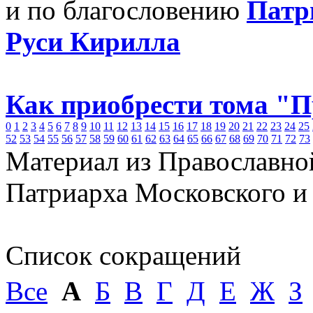
и по благословению
Патр
Руси Кирилла
Как приобрести тома "
0
1
2
3
4
5
6
7
8
9
10
11
12
13
14
15
16
17
18
19
20
21
22
23
24
25
52
53
54
55
56
57
58
59
60
61
62
63
64
65
66
67
68
69
70
71
72
73
Материал из Православно
Патриарха Московского и
Список сокращений
Все
А
Б
В
Г
Д
Е
Ж
З