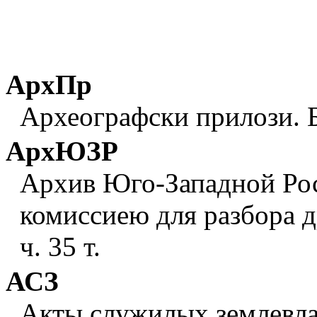
АрхПр
Археографски прилози. Б
АрхЮЗР
Архив Юго-Западной Ро
комиссиею для разбора др
ч. 35 т.
АСЗ
Акты служилых землевлад