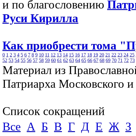
и по благословению
Патр
Руси Кирилла
Как приобрести тома "
0
1
2
3
4
5
6
7
8
9
10
11
12
13
14
15
16
17
18
19
20
21
22
23
24
25
52
53
54
55
56
57
58
59
60
61
62
63
64
65
66
67
68
69
70
71
72
73
Материал из Православно
Патриарха Московского и
Список сокращений
Все
А
Б
В
Г
Д
Е
Ж
З