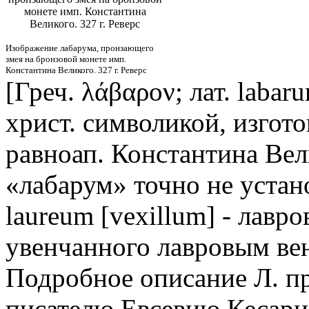
монете имп. Константина
Великого. 327 г. Реверс
Изображение лабарума, пронзающего
змея на бронзовой монете имп.
Константина Великого. 327 г. Реверс
[Греч. λάβαρον; лат. laba
христ. символикой, изгот
равноап. Константина Ве
«лабарум» точно не устано
laureum [vexillum] - лавр
увенчанного лавровым вен
Подробное описание Л. п
писателю Евсевию Кесарий