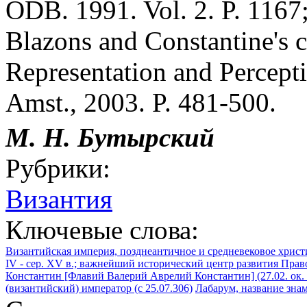
ODB. 1991. Vol. 2. P. 1167
Blazons and Constantine's c
Representation and Percept
Amst., 2003. P. 481-500.
М. Н. Бутырский
Рубрики:
Византия
Ключевые слова:
Византийская империя, позднеантичное и средневековое христ
IV - сер. XV в.; важнейший исторический центр развития Прав
Константин [Флавий Валерий Аврелий Константин] (27.02. ок. 2
(византийский) император (с 25.07.306)
Лабарум, название зна