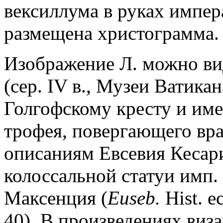
вексиллума в руках импер
размещена христограмма.
Изображение Л. можно ви
(сер. IV в., Музеи Ватикан
Голгофскому кресту и име
трофея, повергающего вра
описаниям Евсевия Кесари
колоссальной статуи имп.
Максенция (
Euseb.
Hist. ec
40). В произведениях виза