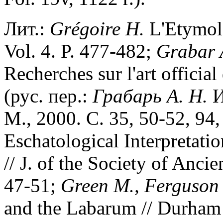
Лит.:
Gr
é
goire H.
L'Etymolo
Vol. 4. P. 477-482;
Grabar 
Recherches sur l'art official
(рус. пер.:
Грабарь А. Н.
И
М., 2000. С. 35, 50-52, 94,
Eschatological Interpretati
// J. of the Society of Anci
47-51;
Green M., Ferguson 
and the Labarum // Durham U