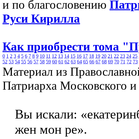
и по благословению
Патр
Руси Кирилла
Как приобрести тома "
0
1
2
3
4
5
6
7
8
9
10
11
12
13
14
15
16
17
18
19
20
21
22
23
24
25
52
53
54
55
56
57
58
59
60
61
62
63
64
65
66
67
68
69
70
71
72
73
Материал из Православно
Патриарха Московского и
Вы искали: «екатери
жен мон ре».