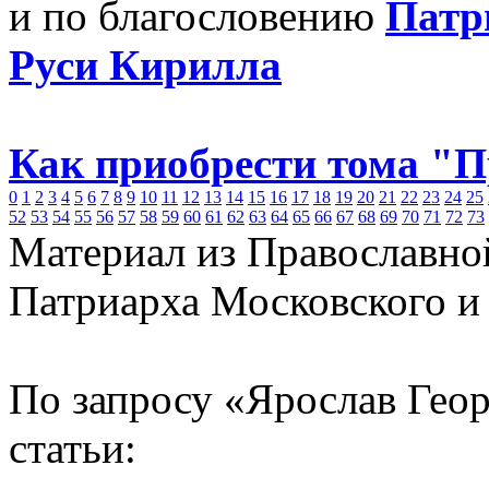
и по благословению
Патр
Руси Кирилла
Как приобрести тома "
0
1
2
3
4
5
6
7
8
9
10
11
12
13
14
15
16
17
18
19
20
21
22
23
24
25
52
53
54
55
56
57
58
59
60
61
62
63
64
65
66
67
68
69
70
71
72
73
Материал из Православно
Патриарха Московского и
По запросу «Ярослав Гео
статьи: