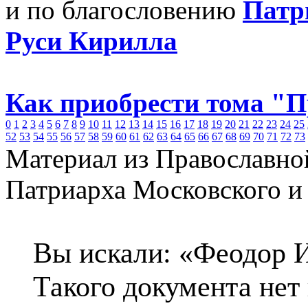
и по благословению
Патр
Руси Кирилла
Как приобрести тома "
0
1
2
3
4
5
6
7
8
9
10
11
12
13
14
15
16
17
18
19
20
21
22
23
24
25
52
53
54
55
56
57
58
59
60
61
62
63
64
65
66
67
68
69
70
71
72
73
Материал из Православно
Патриарха Московского и
Вы искали: «Феодор 
Такого документа нет