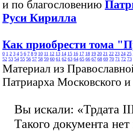
и по благословению
Патр
Руси Кирилла
Как приобрести тома "
0
1
2
3
4
5
6
7
8
9
10
11
12
13
14
15
16
17
18
19
20
21
22
23
24
25
52
53
54
55
56
57
58
59
60
61
62
63
64
65
66
67
68
69
70
71
72
73
Материал из Православно
Патриарха Московского и
Вы искали: «Трдата II
Такого документа нет