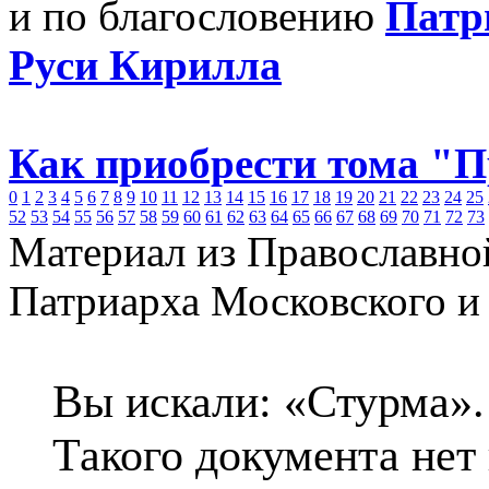
и по благословению
Патр
Руси Кирилла
Как приобрести тома "
0
1
2
3
4
5
6
7
8
9
10
11
12
13
14
15
16
17
18
19
20
21
22
23
24
25
52
53
54
55
56
57
58
59
60
61
62
63
64
65
66
67
68
69
70
71
72
73
Материал из Православно
Патриарха Московского и
Вы искали: «Стурма».
Такого документа нет