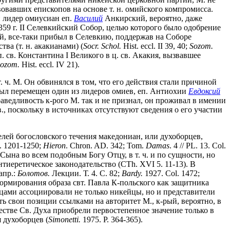
овавших епископов на основе т. н. омийского компромисса.
 лидер омиусиан еп.
Василий
Анкирский, вероятно, даже
359 г. II Селевкийский Собор, целью которого было одобрение
й, все-таки прибыл в Селевкию, поддержав на Соборе
а (т. н. акакианами) (
Socr. Schol.
Hist. eccl. II 39, 40;
Sozom.
 св. Константина I Великого в ц. св. Акакия, вызвавшее
ozom.
Hist. eccl. IV 21).
. ч. М. Он обвинялся в том, что его действия стали причиной
 был перемещен один из лидеров омиев, еп. Антиохии
Евдоксий
праведливость к-рого М. так и не признал, он проживал в имении
V в., поскольку в источниках отсутствуют сведения о его участии
елей богословского течения македониан, или духоборцев,
ol. 1201-1250;
Hieron
. Chron. AD. 342; Tom.
Damas
. 4 // PL. 13. Col.
а Сына во всем подобным Богу Отцу, в т. ч. и по сущности, но
тиеретическое законодательство (CTh. XVI 5. 11-13). В
апр.:
Болотов.
Лекции. Т. 4. С. 82;
Bardy.
1927. Col. 1472;
ормирования образа свт. Павла К-польского как защитника
борцами ассоциировали не только никейцы, но и представители
пить свои позиции ссылками на авторитет М., к-рый, вероятно, в
естве Св. Духа приобрели первостепенное значение только в
 духоборцев (
Simonetti.
1975. P. 364-365).