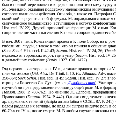
был в полной мере лоялен и к церковно-политическому курсу 
М., очевидно, оказывал поддержку малоазийским омиусианам 
согласовывали свои действия. Они оба, а также еп. Патрофил 
омийской вероучительной формулы. М. оправдывался плохим со
омиусианское большинство, вступившее в острую конфронтацию
Hist. eccl. IV 22). Другой причиной конфронтации М. с имп. К
сопротивление части населения К-поля и сопровождавшееся бе
В нач. 360 г. имп. Констанций провел в К-поле Собор, на к-ро
гибели мн. людей, а также в том, что он принял в общение д
(
Socr. Schol.
Hist. eccl. II 42-43;
Sozom.
Hist. eccl. IV 24, 26;
Theodo
недалеко от городских ворот, где и умер (
Sozom.
Hist. eccl. IV 
в дальнейших событиях (
Bardy.
1927. Col. 1472).
Ряд церковных авторов кон. IV в., а также правосл. историки 
пневматомахов (
Did. Alex.
De Trinit. II 10;
Ps.-Athanas.
Adv. maced
358-364;
Socr. Schol.
Hist. eccl. II 45;
Sozom.
Hist. eccl. IV 27;
Theod
отрицали Божество Св. Духа (см. ст.
Духоборчество
). Уже при 
научной лит-ре представление о лидирующей роли М. в формир
Hanson.
1988. P. 760-762). По мнению Ж. Дагрона, превращени
Православия (
Dagron.
1974.
P. 442). Однако свидетельство неи
др. церковных течений (Scripta arriana latina // CCSL. 87. P. 
целом разделял их взгляды, но вряд ли сыграл видную роль в 
60-70-х гг. IV в., после смерти М. В любом случае епископы 