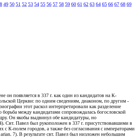
8
49
50
51
52
53
54
55
56
57
58
59
60
61
62
63
64
65
66
67
68
69
не он появляется в 337 г. как один из кандидатов на К-
ольской Церкви: по одним сведениям, диаконом, по другим -
ориографии этот раскол интерпретировали как разделение
то борьба между кандидатами сопровождалась богословской
едру. Он якобы выдвинул обе кандидатуры, но
 3-4). Свт. Павел был рукоположен в 337 г. присутствовавшими в
дних с К-полем городов, а также без согласования с императорами
. arian. 7). В результате свт. Павел был низложен небольшим