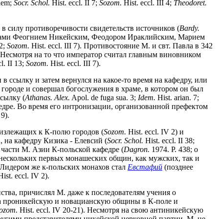
dem;
Socr. Schol.
Hist. eccl. II 7;
Sozom.
Hist. eccl. III 4;
Theodoret.
а в силу противоречивости свидетельств источников (
Bardy.
никами Феогнием Никейским, Феодором Ираклийским, Марием
12;
Sozom.
Hist. eccl. III 7). Противостояние М. и свт. Павла в 342
. Несмотря на то что император считал главным виновником
l. II 13;
Sozom.
Hist. eccl. III 7).
в ссылку и затем вернулся на какое-то время на кафедру, или
 в городе и совершал богослужения в храме, в котором он был
ссылку (
Athanas. Alex.
Apol. de fuga sua. 3;
Idem.
Hist. arian. 7;
кафедре. Во время его интронизации, организованной префектом
 9).
лизлежащих к К-полю городов (
Sozom.
Hist. eccl. IV 2) и
 на кафедру Кизика - Елевсий (
Socr. Schol.
Hist. eccl. II 38;
 части М. Азии К-польской кафедре (
Dagron.
1974.
P. 438; о
ле нескольких первых монашеских общин, как мужских, так и
 Лидером же к-польских монахов стал
Евстафий
(позднее
ist. eccl. IV 2).
нства, причислял М. даже к последователям учения о
х на проникейскую и новацианскую общины в К-поле и
ozom.
Hist. eccl. IV 20-21). Несмотря на свою антиникейскую
ругими представителями никейской церковной партии, М. не