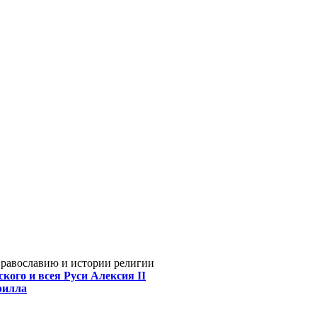
Православию и истории религии
кого и всея Руси Алексия II
рилла