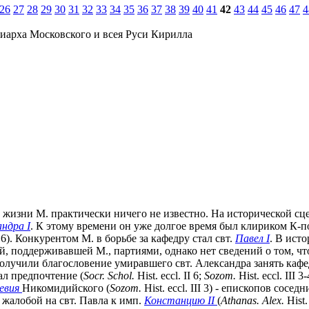
26
27
28
29
30
31
32
33
34
35
36
37
38
39
40
41
42
43
44
45
46
47
4
иарха Московского и всея Руси Кирилла
де жизни М. практически ничего не известно. На исторической сце
андра I
. К этому времени он уже долгое время был клириком К-п
II 6). Конкурентом М. в борьбе за кафедру стал свт.
Павел I
. В ист
, поддерживавшей М., партиями, однако нет сведений о том, ч
 получили благословение умиравшего свт. Александра занять каф
ал предпочтение (
Socr. Schol.
Hist. eccl. II 6;
Sozom.
Hist. eccl. III
евия
Никомидийского
(
Sozom.
Hist. eccl. III 3) - епископов сосе
я с жалобой на свт. Павла к имп.
Констанцию II
(
Athanas. Alex.
Hist