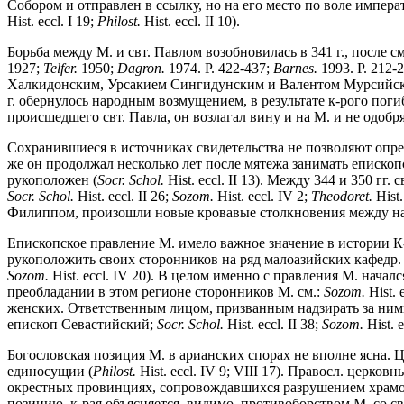
Собором и отправлен в ссылку, но на его место по воле импер
Hist. eccl. I 19;
Philost.
Hist. eccl. II 10).
Борьба между М. и свт. Павлом возобновилась в 341 г., после 
1927;
Telfer.
1950;
Dagron.
1974. P. 422-437;
Barnes.
1993. P. 212
Халкидонским, Урсакием Сингидунским и Валентом Мурсийски
г. обернулось народным возмущением, в результате к-рого по
происшедшего свт. Павла, он возлагал вину и на М. и не одобр
Сохранившиеся в источниках свидетельства не позволяют определ
же он продолжал несколько лет после мятежа занимать епископ
рукоположен (
Socr. Schol.
Hist. eccl. II 13). Между 344 и 350 гг
Socr. Schol.
Hist. eccl. II 26;
Sozom.
Hist. eccl. IV 2;
Theodoret.
Hist
Филиппом, произошли новые кровавые столкновения между на
Епископское правление М. имело важное значение в истории К
рукоположить своих сторонников на ряд малоазийских кафедр.
Sozom.
Hist. eccl. IV 20). В целом именно с правления М. нача
преобладании в этом регионе сторонников М. см.:
Sozom.
Hist.
женских. Ответственным лицом, призванным надзирать за ними
епископ Севастийский;
Socr. Schol.
Hist. eccl. II 38;
Sozom.
Hist. 
Богословская позиция М. в арианских спорах не вполне ясна.
единосущии (
Philost.
Hist. eccl. IV 9; VIII 17). Правосл. цер
окрестных провинциях, сопровождавшихся разрушением храмо
позицию, к-рая объясняется, видимо, противоборством М. со 