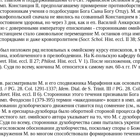
имп. Констанция II, предполагавшему примирение противоборств
(сторонникам учения о подобосущии Бога Сына Богу Отцу). М. и
Скифопольский сначала не явились на созванный Констанцием в 
стоянием здоровья, но через 3 дня, как и еп. Василий Анкирски
 с доверенными императору епископами - сторонниками омийств
онстанцием стало самовольное перемещение М. останков отца имп.
спорядками и даже кровопролитием (
Socr. Schol.
Hist. eccl. II 38;
S
м был низложен ряд нелояльных к омийскому курсу епископов, в т
иакона, изобличенного в прелюбодеянии. На К-польскую кафедру
ret.
Hist. eccl. II 27;
Philost.
Hist. eccl. V 1). После низложения, с
26). Cудя по всему, кончина М. относится к самому нач. 60-х гг. I
V в. рассматривали М. и его сподвижника Марафония как основат
. // PG. 28. Col. 1291-1337;
Idem.
Dial. de S. Trinit. III // PG. 28. C
oret.
Hist. eccl. II 6). Сторонники этого течения признавали Бог
имп. Феодосии I (379-395) термин «македониане» вошел в имп. ан
овании духоборческого движения ставится под сомнение (cм., н
е М. в ересиарха-духоборца было оборотной стороной процесса ф
звестного лат. омийского автора указывает на то, что М. с духо
241). Судя по всему, сторонники духоборчества сами пытались укре
богословском обосновании духоборчества, поскольку споры о Бож
из окружения М. во многом способствовали формированию течения