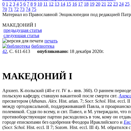
0
1
2
3
4
5
6
7
8
9
10
11
12
13
14
15
16
17
18
19
20
21
22
23
24
25
70
71
72
73
74
75
Материал из Православной Энциклопедии под редакцией Патр
МАКЕДОНИЙ I
предыдущая статья
следующая статья
печать
библиотека
42
, С. 611-613
опубликовано:
18 декабря 2020г.
МАКЕДОНИЙ I
Архиеп. К-польский (40-е гг. IV в.- янв. 360). О раннем перио
польскую кафедру, ставшую вакантной после смерти свт.
Алекс
пресвитером (
Athanas. Alex.
Hist. arian. 7;
Socr. Schol.
Hist. eccl. 
между ортодоксальной, поддерживавшей Павла, и проарианской
полемикой. Судя по всему, и свт. Павел, и М. утверждали, что
противоборствующие партии расходились в том, кому он отдав
городе епископами без одобрения Феодора Ираклийского и
Евс
(
Socr. Schol.
Hist. eccl. II 7;
Sozom.
Hist. eccl. III 4). М. обратилс