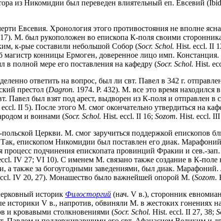
атора из Никомидии был переведен влиятельный еп. Евсевий (Ibi
смерти Евсевия. Хронология этого противостояния не вполне ясн
-217). М. был рукоположен во епископа К-поля своими сторон
м, к-рые составили небольшой Собор (
Socr. Schol.
Hist. eccl. II 
гиб магистр конницы Ермоген, доверенное лицо имп. Констанция
ял в полной мере его поставления на кафедру (
Socr. Schol.
Hist. ecc
енно ответить на вопрос, был ли свт. Павел в 342 г. отправлен 
ский престол (
Dagron.
1974. P. 432). М. все это время находился
. свт. Павел был взят под арест, выдворен из К-поля и отправлен в 
. eccl. II 5). После этого М. смог окончательно утвердиться на 
родом и воинами (
Socr. Schol.
Hist. eccl. II 16;
Sozom.
Hist. eccl. III
-польской Церкви. М. смог заручиться поддержкой епископов б
 Так, епископом Никомидии был поставлен его диак. Марафоний,
лся процесс подчинения епископата провинций Фракии и сев.-зап.
 eccl. IV 27; VI 10). С именем М. связано также создание в К-по
, а также за богоугодными заведениями, был диак. Марафоний.
eccl. IV 20, 27). Монашество было важнейшей опорой М. (
Sozom.
H
 Церковный историк
Филосторгий
(нач. V в.), сторонник евномиа
ковные историки V в., напротив, обвиняли М. в жестоких гонения
в и кровавыми столкновениями (
Socr. Schol.
Hist. eccl. II 27, 38;
S
свт. Павлом и поддерживавшими его свт. Афанасием Великим и д