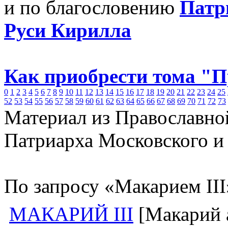
и по благословению
Патр
Руси Кирилла
Как приобрести тома "
0
1
2
3
4
5
6
7
8
9
10
11
12
13
14
15
16
17
18
19
20
21
22
23
24
25
52
53
54
55
56
57
58
59
60
61
62
63
64
65
66
67
68
69
70
71
72
73
Материал из Православно
Патриарха Московского и
По запросу «Макарием III
МАКАРИЙ III
[Макарий а