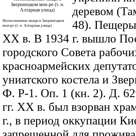
Зверинецком мон-ре (т. н.
деревом (Там
Алтарная улица)
Неопознанные мощи в Зверинецком
48). Пещеры
мон-ре (т. н. Алтарная улица)
ХХ в. В 1934 г. вышло По
городского Совета рабочи
красноармейских депутато
униатского костела и Звер
Ф. Р-1. Оп. 1 (кн. 2). Д. 6
гг. ХХ в. был взорван хра
г., в период оккупации К
запрещенной для прожива