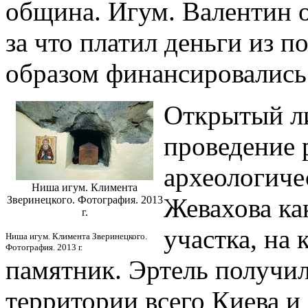
община. Игум. Валентин о
за что платил деньги из 
образом финансировались 
Открытый лис
проведение 
археологиче
Ниша игум. Климента
Жевахова ка
Зверинецкого. Фотография. 2013
г.
участка, на
Ниша игум. Климента Зверинецкого.
Фотография. 2013 г.
памятник. Эртель получил
территории всего Киева и 