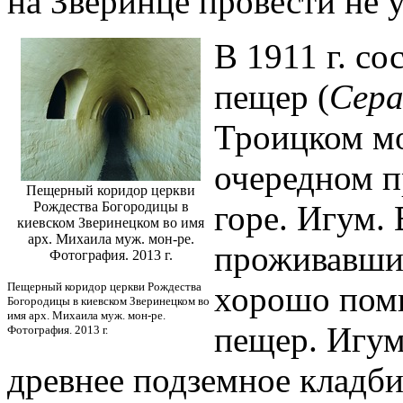
на Зверинце провести не у
В 1911 г. со
пещер (
Сера
Троицком мо
очередном п
Пещерный коридор церкви
Рождества Богородицы в
горе. Игум.
киевском Зверинецком во имя
арх. Михаила муж. мон-ре.
проживавший
Фотография. 2013 г.
Пещерный коридор церкви Рождества
хорошо помн
Богородицы в киевском Зверинецком во
имя арх. Михаила муж. мон-ре.
пещер. Игум
Фотография. 2013 г.
древнее подземное кладб