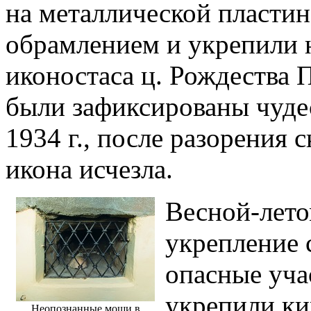
на металлической пласти
обрамлением и укрепили 
иконостаса ц. Рождества 
были зафиксированы чудеса
1934 г., после разорения 
икона исчезла.
Весной-лето
укрепление 
опасные уча
укрепили ки
Неопознанные мощи в