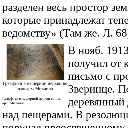
разделен весь простор зе
которые принадлежат теп
ведомству» (Там же. Л. 68
В нояб. 1913
получил от 
письмо с пр
Граффити в пещерной церкви во
Зверинце. П
имя арх. Михаила
деревянный 
Граффити в пещерной церкви во имя
арх. Михаила
над пещерами. В резолюц
поручал преосвященному 