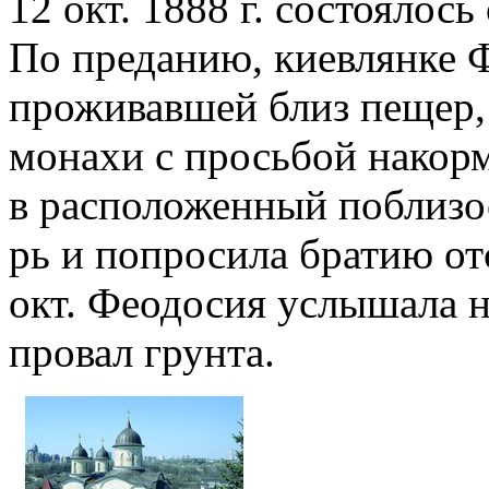
12 окт. 1888 г. состоялос
По преданию, киевлянке 
проживавшей близ пещер,
монахи с просьбой накорм
в расположенный поблиз
рь и попросила братию о
окт. Феодосия услышала 
провал грунта.