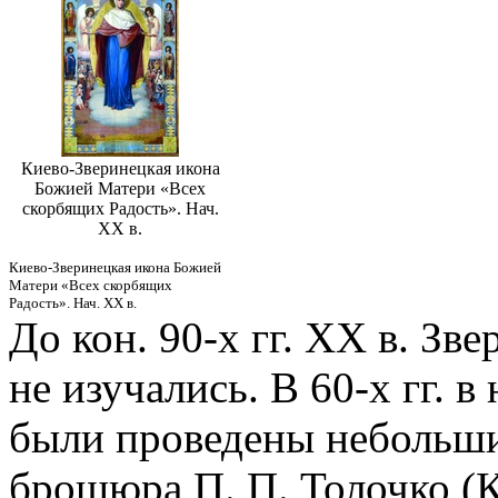
Киево-Зверинецкая икона
Божией Матери «Всех
скорбящих Радость». Нач.
ХХ в.
Киево-Зверинецкая икона Божией
Матери «Всех скорбящих
Радость». Нач. ХХ в.
До кон. 90-х гг. ХХ в. З
не изучались. В 60-х гг. 
были проведены небольши
брошюра П. П. Толочко (К.