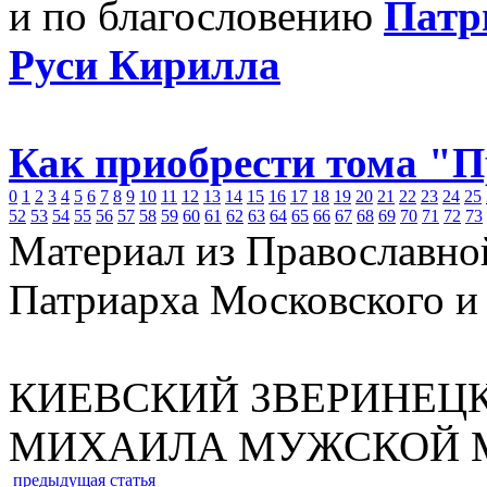
и по благословению
Патр
Руси Кирилла
Как приобрести тома "
0
1
2
3
4
5
6
7
8
9
10
11
12
13
14
15
16
17
18
19
20
21
22
23
24
25
52
53
54
55
56
57
58
59
60
61
62
63
64
65
66
67
68
69
70
71
72
73
Материал из Православно
Патриарха Московского и
КИЕВСКИЙ ЗВЕРИНЕЦ
МИХАИЛА МУЖСКОЙ 
предыдущая статья