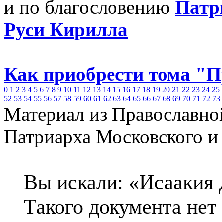
и по благословению
Патр
Руси Кирилла
Как приобрести тома "
0
1
2
3
4
5
6
7
8
9
10
11
12
13
14
15
16
17
18
19
20
21
22
23
24
25
52
53
54
55
56
57
58
59
60
61
62
63
64
65
66
67
68
69
70
71
72
73
Материал из Православно
Патриарха Московского и
Вы искали: «Исаакия 
Такого документа нет