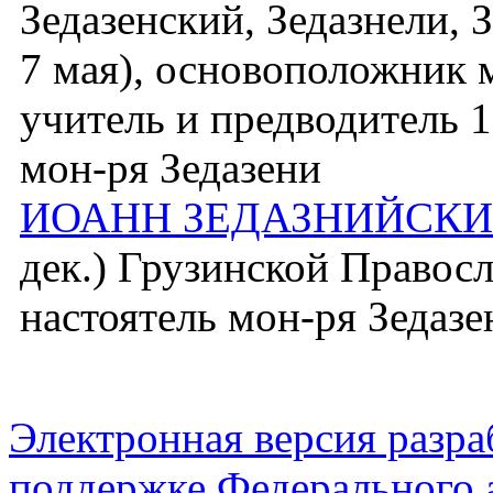
Зедазенский, Зедазнели, З
7 мая), основоположник 
учитель и предводитель 1
мон-ря Зедазени
ИОАНН ЗЕДАЗНИЙСК
дек.) Грузинской Правос
настоятель мон-ря Зедазе
Электронная версия разр
поддержке Федерального а