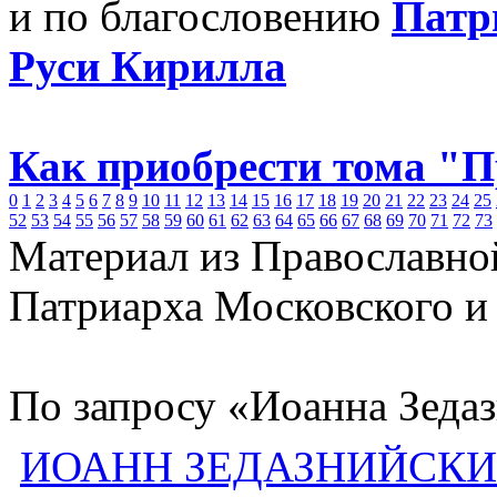
и по благословению
Патр
Руси Кирилла
Как приобрести тома "
0
1
2
3
4
5
6
7
8
9
10
11
12
13
14
15
16
17
18
19
20
21
22
23
24
25
52
53
54
55
56
57
58
59
60
61
62
63
64
65
66
67
68
69
70
71
72
73
Материал из Православно
Патриарха Московского и
По запросу «Иоанна Зедаз
ИОАНН ЗЕДАЗНИЙСК