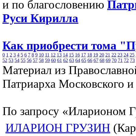
и по благословению
Патр
Руси Кирилла
Как приобрести тома "
0
1
2
3
4
5
6
7
8
9
10
11
12
13
14
15
16
17
18
19
20
21
22
23
24
25
52
53
54
55
56
57
58
59
60
61
62
63
64
65
66
67
68
69
70
71
72
73
Материал из Православно
Патриарха Московского и
По запросу «Иларионом Г
ИЛАРИОН ГРУЗИН
(Кар