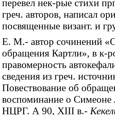
перевел нек-рые стихи п
греч. авторов, написал о
посвященные визант. и гру
Е. М.- автор сочинений 
обращения Картли», в к-р
правомерность автокефал
сведения из греч. источник
Повествование об обращен
воспоминание о Симеоне Ло
НЦРГ. А 90, XIII в.-
Кекел