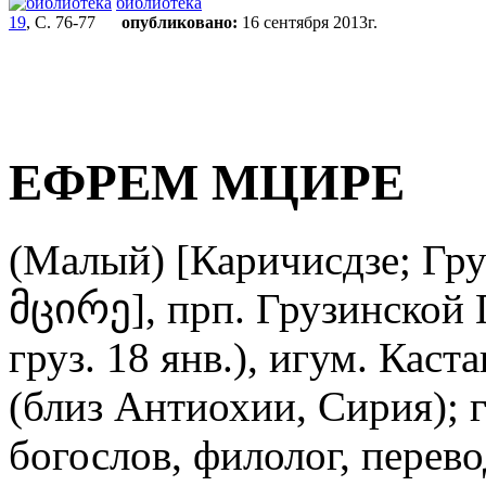
библиотека
19
, С. 76-77
опубликовано:
16 сентября 2013г.
ЕФРЕМ МЦИРЕ
(Малый) [Каричисдзе; Гр
მცირე], прп. Грузинской 
груз. 18 янв.), игум. Кас
(близ Антиохии, Сирия); г
богослов, филолог, перев