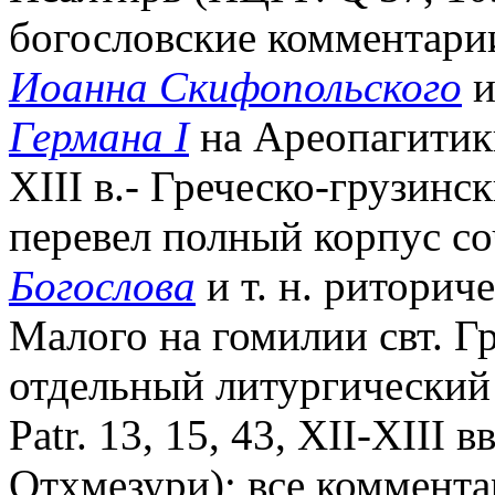
богословские комментари
Иоанна Скифопольского
и
Германа I
на Ареопагитики
XIII в.- Греческо-грузинск
перевел полный корпус со
Богослова
и т. н. ритори
Малого на гомилии свт. Гр
отдельный литургический 
Patr. 13, 15, 43, XII-XIII 
Отхмезури); все коммент