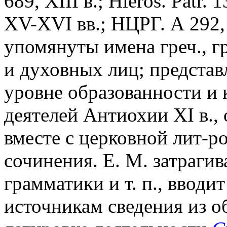
689, XIII в.; Hieros. Patr. 1
XV-XVI вв.; НЦРГ. А 292, 
упомянуты имена греч., г
и духовных лиц; представ
уровне образованности и 
деятелей Антиохии ХI в., 
вместе с церковной лит-р
сочинения. Е. М. затрагив
грамматики и т. п., вводи
источникам сведения из об