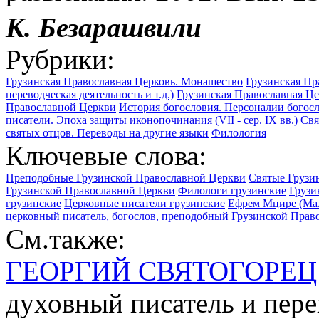
К. Безарашвили
Рубрики:
Грузинская Православная Церковь. Монашество
Грузинская Пр
переводческая деятельность и т.д.)
Грузинская Православная Це
Православной Церкви
История богословия. Персоналии богосл
писатели. Эпоха защиты иконопочинания (VII - сер. IX вв.)
Свя
святых отцов. Переводы на другие языки
Филология
Ключевые слова:
Преподобные Грузинской Православной Церкви
Святые Грузи
Грузинской Православной Церкви
Филологи грузинские
Грузи
грузинские
Церковные писатели грузинские
Ефрем Мцире (Мал
церковный писатель, богослов, преподобный Грузинской Правос
См.также:
ГЕОРГИЙ СВЯТОГОРЕЦ
духовный писатель и пер