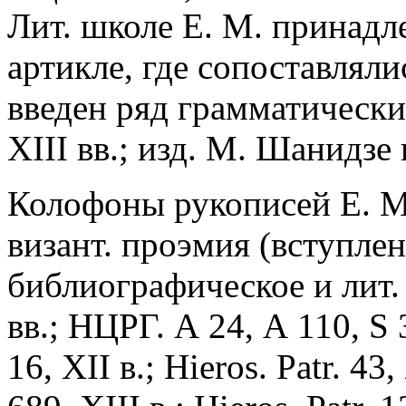
Лит. школе Е. М. принадл
артикле, где сопоставляли
введен ряд грамматических
XIII вв.; изд. М. Шанидзе 
Колофоны рукописей Е. М.
визант. проэмия (вступле
библиографическое и лит. з
вв.; НЦРГ. А 24, А 110, S 3
16, XII в.; Hieros. Patr. 43