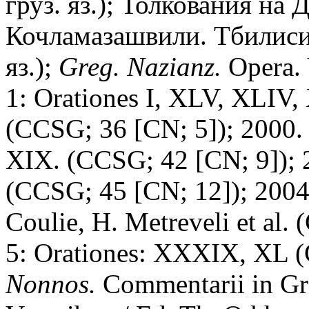
груз. яз.); Толкования на 
Кочламазашвили. Тбилиси, 2
яз.);
Greg. Nazianz.
Opera. 
1: Оrationes I, XLV, XLIV, 
(CCSG; 36 [CN; 5]); 2000. 
XIX. (CCSG; 42 [CN; 9]); 
(CCSG; 45 [CN; 12]); 2004. 
Coulie, H. Metreveli et al.
5: Оrationes: XXXIX, XL 
Nonnos.
Commentarii in Gre