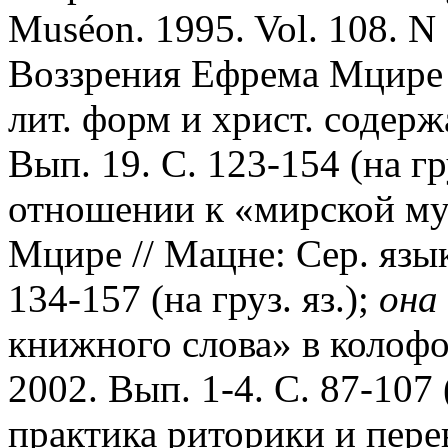
Muséon. 1995. Vol. 108. N 
Воззрения Ефрема Мцире 
лит. форм и христ. содерж
Вып. 19. С. 123-154 (на гру
отношении к «мирской му
Мцире // Мацне: Сер. язык
134-157 (на груз. яз.);
она
книжного слова» в колофо
2002. Вып. 1-4. С. 87-107 (
практика риторики и пере