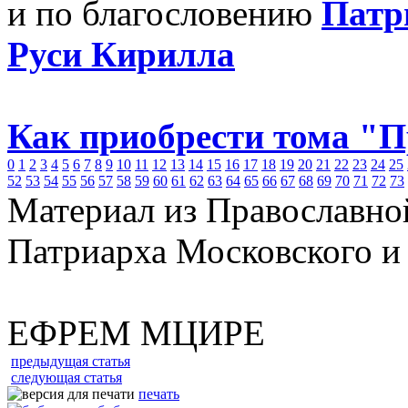
и по благословению
Патр
Руси Кирилла
Как приобрести тома "
0
1
2
3
4
5
6
7
8
9
10
11
12
13
14
15
16
17
18
19
20
21
22
23
24
25
52
53
54
55
56
57
58
59
60
61
62
63
64
65
66
67
68
69
70
71
72
73
Материал из Православно
Патриарха Московского и
ЕФРЕМ МЦИРЕ
предыдущая статья
следующая статья
печать