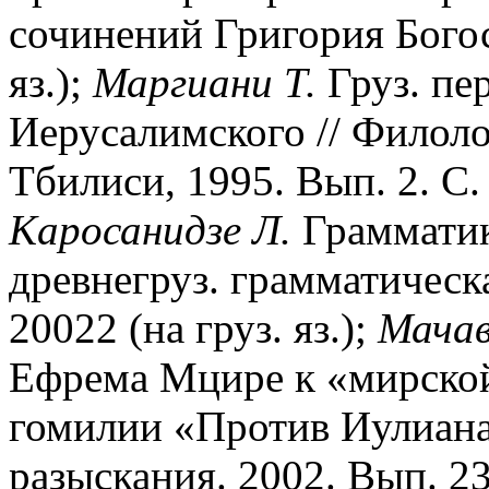
сочинений Григория Богос
яз.);
Маргиани Т.
Груз. пе
Иерусалимского // Филоло
Тбилиси, 1995. Вып. 2. С. 
Каросанидзе Л.
Грамматик
древнегруз. грамматическ
20022 (на груз. яз.);
Мача
Ефрема Мцире к «мирской
гомилии «Против Иулиана 
разыскания. 2002. Вып. 23. 