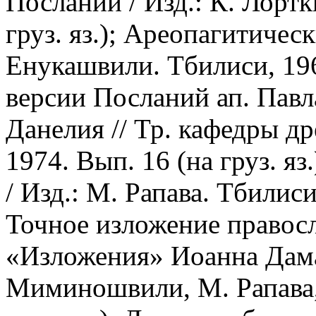
Посланий / Изд.: К. Лортк
груз. яз.); Ареопагитическ
Енукашвили. Тбилиси, 1961
версии Посланий ап. Павла
Данелия // Тр. кафедры др
1974. Вып. 16 (на груз. яз.
/ Изд.: М. Рапава. Тбилиси,
Точное изложение правосл
«Изложения» Иоанна Дамас
Миминошвили, М. Рапава, 