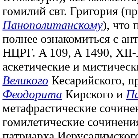
гомилий свт. Григория (
Панополитанскому
), что
полнее ознакомиться с ант
НЦРГ. A 109, A 1490, XII-
аскетические и мистическ
Великого
Кесарийского, п
Феодорита
Кирского и
П
метафрастические сочинен
гомилетические сочинения
патриарха Иерусалимского