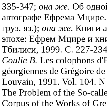
335-347;
она же.
Об одной
автографе Ефрема Мцире. 
груз. яз.);
она же
. Книги 
эпохе: Ефрем Мцире и кн
Тбилиси, 1999. С. 227-234 
Coulie B.
Les colophons d'E
géorgiennes de Grégoire de
Louvain, 1991. Vol. 104. N
The Problem of the So-call
Corpus of the Works of Gre