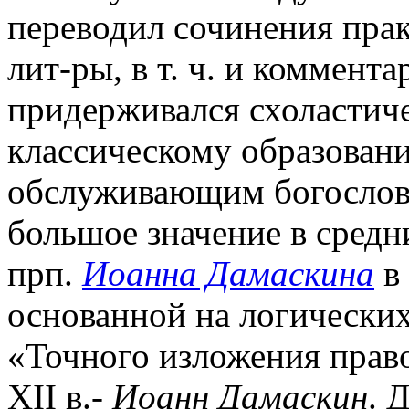
переводил сочинения пра
лит-ры, в т. ч. и коммента
придерживался схоластиче
классическому образован
обслуживающим богослови
большое значение в средн
прп.
Иоанна Дамаскина
в 
основанной на логических
«Точного изложения прав
ХII в.-
Иоанн Дамаскин
. 