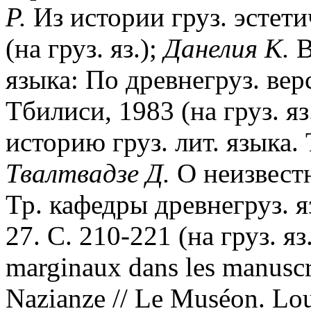
Р.
Из истории груз. эстет
(на груз. яз.);
Данелия К.
В
языка: По древнегруз. вер
Тбилиси, 1983 (на груз. яз
историю груз. лит. языка. 
Твалтвадзе Д.
О неизвест
Тр. кафедры древнегруз. 
27. С. 210-221 (на груз. яз
marginaux dans les manuscr
Nazianze // Le Muséon. Louv