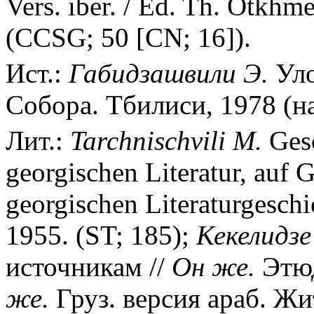
Vers. iber. / Ed. Th. Otkhm
(CCSG; 50 [CN; 16]).
Ист.:
Габидзашвили Э.
Уло
Собора. Тбилиси, 1978 (на 
Лит.:
Tarchnischvili M.
Gesc
georgischen Literatur, auf 
georgischen Literaturgeschi
1955. (ST; 185);
Кекелидзе
источникам //
Он же.
Этю
же.
Груз. версия араб. Жи