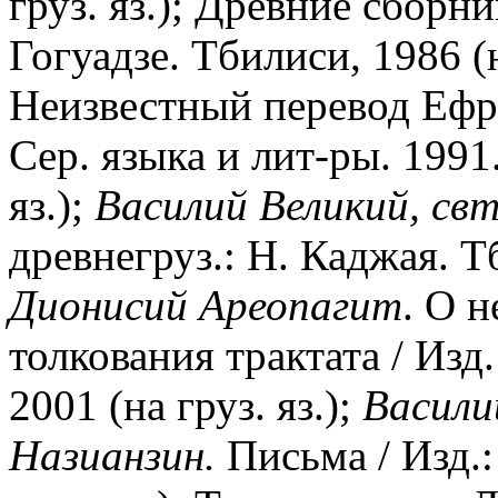
груз. яз.); Древние сборни
Гогуадзе. Тбилиси, 1986 (н
Неизвестный перевод Ефр
Сер. языка и лит-ры. 1991.
яз.);
Василий Великий, свт
древнегруз.: Н. Каджая. Тб
Дионисий Ареопагит
. О н
толкования трактата / Изд
2001 (на груз. яз.);
Васили
Назианзин.
Письма / Изд.: