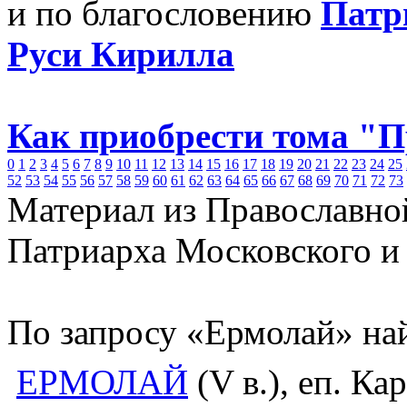
и по благословению
Патр
Руси Кирилла
Как приобрести тома "
0
1
2
3
4
5
6
7
8
9
10
11
12
13
14
15
16
17
18
19
20
21
22
23
24
25
52
53
54
55
56
57
58
59
60
61
62
63
64
65
66
67
68
69
70
71
72
73
Материал из Православно
Патриарха Московского и
По запросу «Ермолай» на
ЕРМОЛАЙ
(V в.), еп. Ка