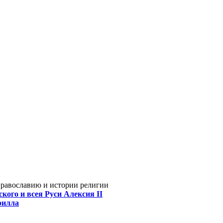
Православию и истории религии
кого и всея Руси Алексия II
рилла