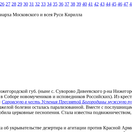
26
27
28
29
30
31
32
33
34
35
36
37
38
39
40
41
42
43
44
45
46
47
4
иарха Московского и всея Руси Кирилла
егородской губ. (ныне с. Суворово Дивеевского р-на Нижегородско
в Соборе новомучеников и исповедников Российских). Из кресть
и
Саровскую в честь Успения Пресвятой Богородицы мужскую п
тяжелой болезни осталась парализованной. Вместе с послушниц
юбила церковные песнопения. Стала известна подвижничеством,
носа об укрывательстве дезертира и агитации против Красной Арм