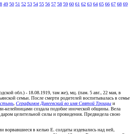
8
49
50
51
52
53
54
55
56
57
58
59
60
61
62
63
64
65
66
67
68
69
й обл.) - 18.08.1919, там же), мц. (пам. 5 авг., 22 мая, в
янской семьи. После смерти родителей воспитывалась в семье
устынь
,
Серафимов Дивеевский во имя Святой Троицы
и
ами-келейницами создала подобие иноческой общины. Вела
 даром целительной силы и провидения. Предвидела свою
ии ворвавшиеся в келью Е. солдаты издевались над ней,