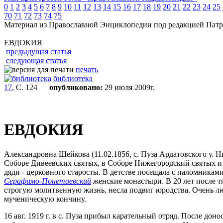
0
1
2
3
4
5
6
7
8
9
10
11
12
13
14
15
16
17
18
19
20
21
22
23
24
25
70
71
72
73
74
75
Материал из Православной Энциклопедии под редакцией Патр
ЕВДОКИЯ
предыдущая статья
следующая статья
печать
библиотека
17
, С. 124
опубликовано:
29 июля 2009г.
ЕВДОКИЯ
Александровна Шейкова (11.02.1856, с. Пуза Ардатовского у. Ниж
Соборе Дивеевских святых, в Соборе Нижегородский святых и 
дяди - церковного старосты. В детстве посещала с паломникам
Серафимо-Понетаевский
женские монастыри. В 20 лет после 
строгую молитвенную жизнь, несла подвиг юродства. Очень л
мученическую кончину.
16 авг. 1919 г. в с. Пуза прибыл карательный отряд. После до