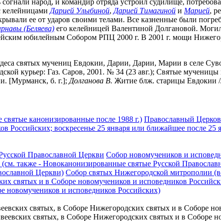
согнали народ, и командир отряда устроил судилище, потребовав
 с келейницами
Дарией Улыбиной
,
Дарией Тимагиной
и
Марией
, р
икрывали ее от ударов своими телами. Все казненные были погр
рнавы (Беляева)
его келейницей Валентиной Долгановой. Могила
рейским юбилейным Собором РПЦ 2000 г. В 2001 г. мощи Нижег
, чудеса святых мучениц Евдокии, Дарии, Дарии, Марии в селе Су
одской курьер: Газ. Саров, 2001. № 34 (23 авг.); Святые мучениц
. [Мурманск, б. г.];
Долганова В.
Житие блж. старицы Евдокии //
 святые канонизированные после 1988 г.)
Православный Церковн
ов Российских; воскресенье 25 января или ближайшее после 25 
Русской Православной Церкви
Собор новомучеников и исповедн
(см. также - Новоканонизированные святые Русской Православ
вославной Церкви)
Собор святых Нижегородской митрополии (вос
их святых и в Соборе новомучеников и исповедников Российских)
ре новомучеников и исповедников Российских)
 Дивеевских святых, в Соборе Нижегородских святых и в Соборе 
е Дивеевских святых, в Соборе Нижегородских святых и в Соборе