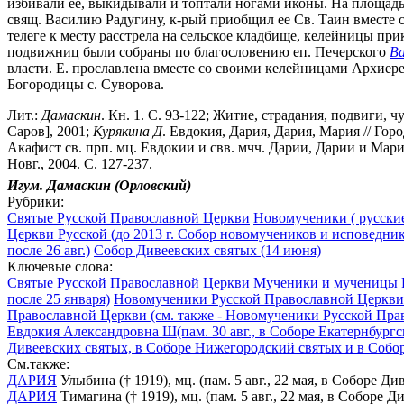
избивали ее, выкидывали и топтали ногами иконы. На площадь 
свящ. Василию Радугину, к-рый приобщил ее Св. Таин вместе
телеге к месту расстрела на сельское кладбище, келейницы пр
подвижниц были собраны по благословению еп. Печерского
Ва
власти. Е. прославлена вместе со своими келейницами Архие
Богородицы с. Суворова.
Лит.:
Дамаскин
. Кн. 1. С. 93-122; Житие, страдания, подвиги
Саров], 2001;
Курякина Д
. Евдокия, Дария, Дария, Мария // Гор
Акафист св. прп. мц. Евдокии и свв. мчч. Дарии, Дарии и Марии
Новг., 2004. С. 127-237.
Игум. Дамаскин (Орловский)
Рубрики:
Святые Русской Православной Церкви
Новомученики ( русские
Церкви Русской (до 2013 г. Собор новомучеников и исповедник
после 26 авг.)
Собор Дивеевских святых (14 июня)
Ключевые слова:
Святые Русской Православной Церкви
Мученики и мученицы 
после 25 января)
Новомученики Русской Православной Церкви 
Православной Церкви (см. также - Новомученики Русской Пра
Евдокия Александровна Ш(пам. 30 авг., в Соборе Екатернбургск
Дивеевских святых, в Соборе Нижегородский святых и в Собо
См.также:
ДАРИЯ
Улыбина († 1919), мц. (пам. 5 авг., 22 мая, в Соборе
ДАРИЯ
Тимагина († 1919), мц. (пам. 5 авг., 22 мая, в Собор