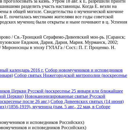
 проголосовать за казнь. Утром 18 авг. к Е. разрешили прийти
ешившими разделить участь наставницы. Когда Е. везли на
ебены в общей могиле. Свидетельства о мученической кончине
 Е. почиталась местными жителями все годы советской
ородских мучениц были открыты и ныне почивают в ц. Успения
ворово / Св.-Троицкий Серафимо-Дивеевский мон-рь. [Саранск;
ы пузовские Евдокия, Дария, Дария, Мария. Мурманск, 2002;
 Мироносицы в эпоху ГУЛАГа / Сост.: П. Г. Проценко. Н.
ый календарь 2016 г.
Собор новомучеников и исповедников
января)
Собор святых Нижегородской митрополии (воскресенье
иков Церкви Русской (воскресенье 25 января или ближайшее
ной Церкви)
Новоканонизированные святые Русской
кресенье после 26 авг.)
Собор Дивеевских святых (14 июня)
 (1856-1919), мученица (пам. 5 авг., 22 мая, в Соборе
новомучеников и исповедников Российских)
 новомучеников и исповедников Российских)