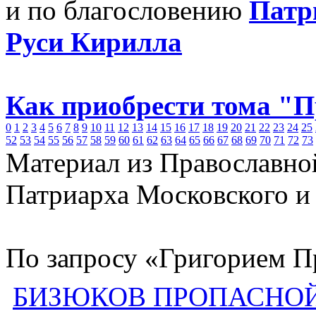
и по благословению
Патр
Руси Кирилла
Как приобрести тома "
0
1
2
3
4
5
6
7
8
9
10
11
12
13
14
15
16
17
18
19
20
21
22
23
24
25
52
53
54
55
56
57
58
59
60
61
62
63
64
65
66
67
68
69
70
71
72
73
Материал из Православно
Патриарха Московского и
По запросу «Григорием П
БИЗЮКОВ ПРОПАСНОЙ