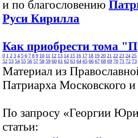
и по благословению
Патр
Руси Кирилла
Как приобрести тома "
0
1
2
3
4
5
6
7
8
9
10
11
12
13
14
15
16
17
18
19
20
21
22
23
24
25
52
53
54
55
56
57
58
59
60
61
62
63
64
65
66
67
68
69
70
71
72
73
Материал из Православно
Патриарха Московского и
По запросу «Георгии Юр
статьи: