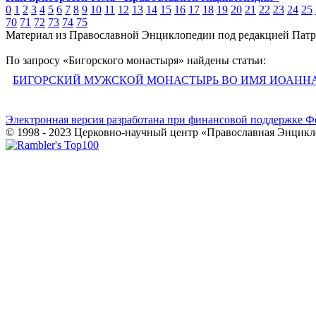
0
1
2
3
4
5
6
7
8
9
10
11
12
13
14
15
16
17
18
19
20
21
22
23
24
25
70
71
72
73
74
75
Материал из Православной Энциклопедии под редакцией Патр
По запросу «Бигорского монастыря» найдены статьи:
БИГОРСКИЙ МУЖСКОЙ МОНАСТЫРЬ ВО ИМЯ ИОАННА
Электронная версия разработана при финансовой поддержке Ф
© 1998 - 2023 Церковно-научный центр «Православная Энцикл