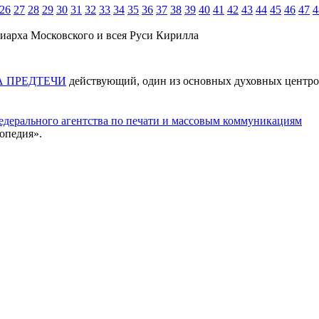
26
27
28
29
30
31
32
33
34
35
36
37
38
39
40
41
42
43
44
45
46
47
4
иарха Московского и всея Руси Кирилла
 ПРЕДТЕЧИ
действующий, один из основных духовных центр
едерального агентства по печати и массовым коммуникациям
опедия».