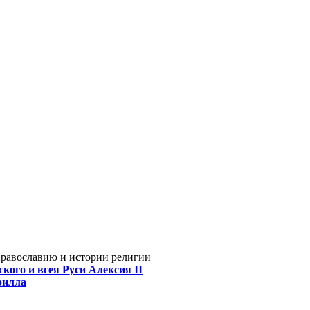
Православию и истории религии
кого и всея Руси Алексия II
рилла