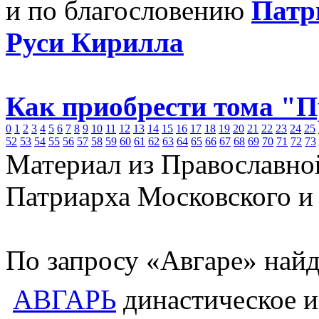
и по благословению
Патр
Руси Кирилла
Как приобрести тома "
0
1
2
3
4
5
6
7
8
9
10
11
12
13
14
15
16
17
18
19
20
21
22
23
24
25
52
53
54
55
56
57
58
59
60
61
62
63
64
65
66
67
68
69
70
71
72
73
Материал из Православно
Патриарха Московского и
По запросу «Авгаре» найд
АВГАРЬ
династическое и