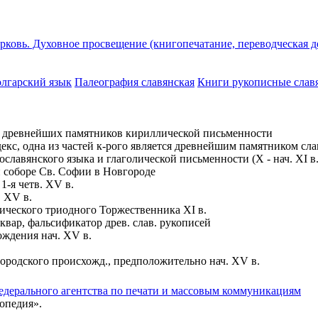
ковь. Духовное просвещение (книгопечатание, переводческая дея
олгарский язык
Палеография славянская
Книги рукописные слав
из древнейших памятников кириллической письменности
кодекс, одна из частей к-рого является древнейшим памятником сл
лавянского языка и глаголической письменности (X - нач. XI в.
ри соборе Св. Софии в Новгороде
-я четв. XV в.
, XV в.
олического триодного Торжественника XI в.
вар, фальсификатор древ. слав. рукописей
ождения нач. XV в.
ородского происхожд., предположительно нач. XV в.
едерального агентства по печати и массовым коммуникациям
опедия».