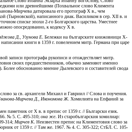
вальное слово Иоанна Экзарха Иоанну Богослову, Слово
 редкими или древнейшими (Похвальное слово Климента
ванова-Мирчева датировала его протограф X в., чем
й (Тырновской), написанного диак. Василиком в сер. XII в. и
уточном списке эпохи 2-го Болгарского царства. Уместнее
зможно опосредованно, к кодексу X в.
аджова Д
.
,
Узунова Е
. Бележки на българските книжовници X-
 написании книги в 1359 г. повелением митр. Германа при царе
вой записи протографа рукописи и отождествляет митр.
есловия своих предшественников, обычно заменяют именно
51). Более обоснованно мнение Дылевского и составителей свода
 слово за св. архангели Михаил и Гавриил // Слова и поучения.
ванова-Мирчева
Д
.
,
Икономова
Ж
. Хомилията на Епфаний за
ен паметник от X в. в препис от 1359 г. // Български език.
66. № 5. С. 495-310;
она
же
. Из старобългарския хомилиар:
09-314;
Мирчев
К
. Неизвестен препис на Климентовия слово за
рник от 1359 г. // Там же. 1967. № 4. С. 305-322; СтБЛ. С. 105-