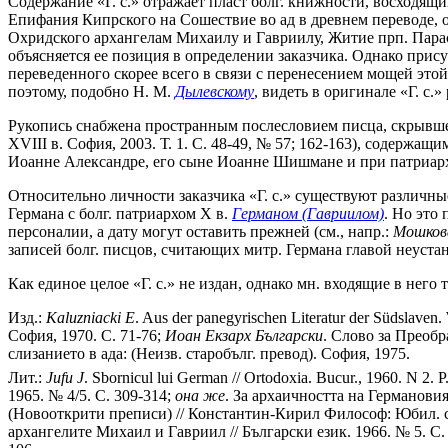
Содержание «Г. с.» отражает пласт болг. книжности, восходящ
Епифания Кипрского на Сошествие во ад в древнем переводе, 
Охридского архангелам Михаилу и Гавриилу, Житие прп. Параск
объясняется ее позиция в определении заказчика. Однако при
переведенного скорее всего в связи с перенесением мощей этой
поэтому, подобно Н. М.
Дылевскому
, видеть в оригинале «Г. с.
Рукопись снабжена пространным послесловием писца, скрывшег
XVIII в. София, 2003. Т. 1. С. 48-49, № 57; 162-163), содерж
Иоанне Александре, его сыне Иоанне Шишмане и при патриар
Относительно личности заказчика «Г. с.» существуют различн
Германа с болг. патриархом X в.
Германом (Гавриилом)
. Но это
персоналии, а дату могут оставить прежней (см., напр.:
Мошков
записей болг. писцов, считающих митр. Германа главой неустан
Как единое целое «Г. с.» не издан, однако мн. входящие в нег
Изд.:
Kaluzniacki
E
. Aus der panegyrischen Literatur der Südslave
София, 1970. С. 71-76;
Иоан
Екзарх
Български
. Слово за Преобр
слизанието в ада: (Неизв. старобълг. превод). София, 1975.
Лит.:
Jufu
J
. Sbornicul lui German // Ortodoxia. Bucur., 1960. N 2. 
1965. № 4/5. С. 309-314;
она
же
. За архаичността на Германовия
(Новооткрити преписи) // Константин-Кирил Философ: Юбил. сб
архангелите Михаил и Гавриил // Български език. 1966. № 5. С.