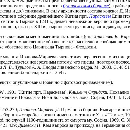
ий к X в. Нек-рые тексты представлены здесь уникальными (Пох
отличном от представленного в
Супрасльском сборнике
), крайне
евы и др.) списками. В силу архаичности состава кодекса Д. И
сутствие в сборнике древнейшего Жития прп.
Параскевы
Епиватско
 святой в Тырнов в 1231 г., делает неизбежной версию о промеж
» раннюю, ок. сер. XIII в., тырновскую рукопись, восходящую, во
о свое имя за местоимением «кто-либо» (см.:
Христова Б
.
,
Кар
ащим традиц. молитвенное обращение к Спасителю и сообщающим о
хе «богспасного Цариграда Тырнова» Феодосии.
ые мнения. Иванова-Мирчева считает имя перенесенным из писцо
 представляется невероятным потому, что писцы, повторяя посл
а Л
.
В
.
,
Турилов А
.
А
. Плоды ливанского кедра. М., 2003. С. 48-
овленной болг. епархии в 1359 г.
о тексты опубликованы (обычно с фотовоспроизведением).
n. W., 1901 [Житие прп. Параскевы];
Климент
Охридски
. Похвално
ажение и Похвала за Иоан Богослов // Слова. София, 1971. Т. 1;
И
P. 253-279;
Иванова-Мирчева
Д
. Германов сборник: Български писм
 сборник - старобългарски писмен паметник от X в. // Там же. 19
. по случай 1100-годишнината от смъртта му. София, 1969. С. 3
 421-439;
Дилевски
Н
. Към въпроса за произхода на Германовия сбо