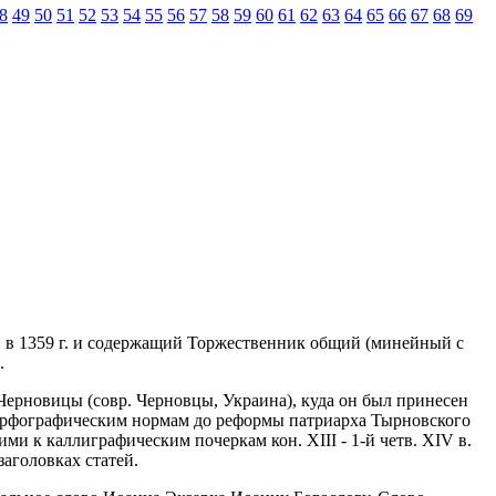
8
49
50
51
52
53
54
55
56
57
58
59
60
61
62
63
64
65
66
67
68
69
нный в 1359 г. и содержащий Торжественник общий (минейный с
.
. Черновицы (совр. Черновцы, Украина), куда он был принесен
м) орфографическим нормам до реформы патриарха Тырновского
и к каллиграфическим почеркам кон. XIII - 1-й четв. XIV в.
аголовках статей.