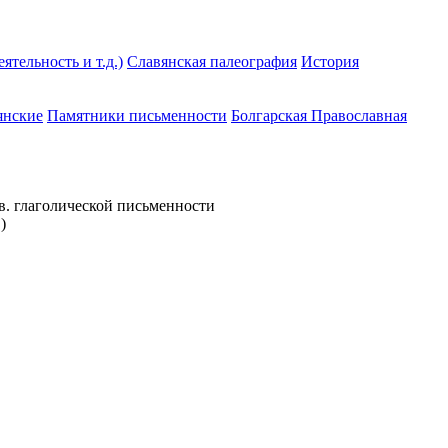
тельность и т.д.)
Славянская палеография
История
янские
Памятники письменности
Болгарская Православная
ав. глаголической письменности
)