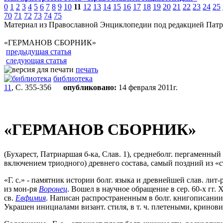
0
1
2
3
4
5
6
7
8
9
10
11
12
13
14
15
16
17
18
19
20
21
22
23
24
25
70
71
72
73
74
75
Материал из Православной Энциклопедии под редакцией Патр
«ГЕРМАНОВ СБОРНИК»
предыдущая статья
следующая статья
печать
библиотека
11
, С. 355-356
опубликовано:
14 февраля 2011г.
«ГЕРМАНОВ СБОРНИК»
(Бухарест, Патриаршая б-ка, Слав. 1), среднеболг. пергаменны
включением триодного) древнего состава, самый поздний из «
«Г. с.» - памятник истории болг. языка и древнейшей слав. лит
из мон-ря
Воронец
. Вошел в научное обращение в сер. 60-х гг
св.
Евфимия
. Написан распространенным в болг. книгописании 
Украшен инициалами визант. стиля, в т. ч. плетеными, крино