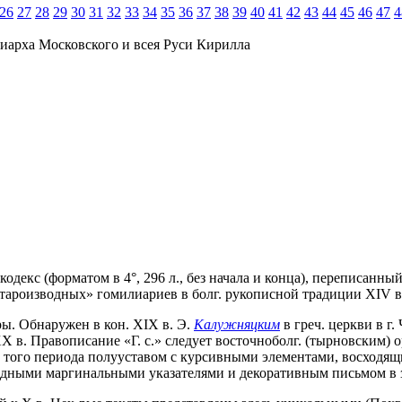
26
27
28
29
30
31
32
33
34
35
36
37
38
39
40
41
42
43
44
45
46
47
4
иарха Московского и всея Руси Кирилла
й кодекс (форматом в 4°, 296 л., без начала и конца), переписа
староизводных» гомилиариев в болг. рукописной традиции XIV в
-ры. Обнаружен в кон. XIX в. Э.
Калужняцким
в греч. церкви в г
. XX в. Правописание «Г. с.» следует восточноболг. (тырновски
того периода полууставом с курсивными элементами, восходящим
видными маргинальными указателями и декоративным письмом в з