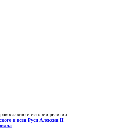
Православию и истории религии
кого и всея Руси Алексия II
рилла