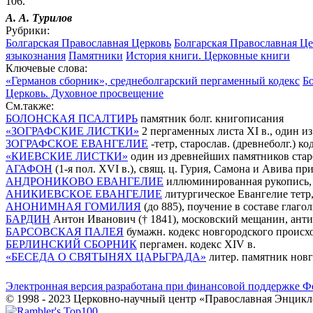
106.
А. А.
Турилов
Рубрики:
Болгарская Православная Церковь
Болгарская Православная Цер
языкознания
Памятники
История книги. Церковные книги
Ключевые слова:
«Германов сборник», среднеболгарский пергаменный кодекс
Б
Церковь. Духовное просвещение
См.также:
БОЛОНСКАЯ ПСАЛТИРЬ
памятник болг. книгописания
«ЗОГРАФСКИЕ ЛИСТКИ»
2 пергаменных листа XI в., один 
ЗОГРАФСКОЕ ЕВАНГЕЛИЕ
-тетр, старослав. (древнеболг.) 
«КИЕВСКИЕ ЛИСТКИ»
один из древнейших памятников старос
АГАФОН
(1-я пол. XVI в.), свящ. ц. Гурия, Самона и Авива п
АНДРОНИКОВО ЕВАНГЕЛИЕ
иллюминированная рукопись, 1
АНИКИЕВСКОЕ ЕВАНГЕЛИЕ
литургическое Евангелие тетр
АНОНИМНАЯ ГОМИЛИЯ
(до 885), поучение в составе глаг
БАРДИН
Антон Иванович († 1841), московский мещанин, антик
БАРСОВСКАЯ ПАЛЕЯ
бумажн. кодекс новгородского происх
БЕРЛИНСКИЙ СБОРНИК
пергамен. кодекс XIV в.
«БЕСЕДА О СВЯТЫНЯХ ЦАРЬГРАДА»
литер. памятник новг
Электронная версия разработана при финансовой поддержке Ф
© 1998 - 2023 Церковно-научный центр «Православная Энцикл