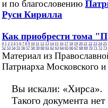
и по благословению
Патр
Руси Кирилла
Как приобрести тома "
0
1
2
3
4
5
6
7
8
9
10
11
12
13
14
15
16
17
18
19
20
21
22
23
24
25
52
53
54
55
56
57
58
59
60
61
62
63
64
65
66
67
68
69
70
71
72
73
Материал из Православно
Патриарха Московского и
Вы искали: «Хирса».
Такого документа нет