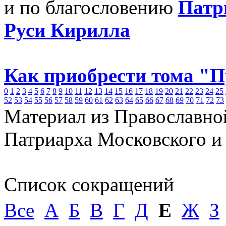
и по благословению
Патр
Руси Кирилла
Как приобрести тома "
0
1
2
3
4
5
6
7
8
9
10
11
12
13
14
15
16
17
18
19
20
21
22
23
24
25
52
53
54
55
56
57
58
59
60
61
62
63
64
65
66
67
68
69
70
71
72
73
Материал из Православно
Патриарха Московского и
Список сокращений
Все
А
Б
В
Г
Д
Е
Ж
З