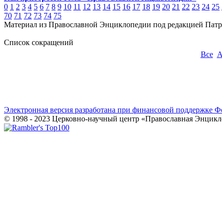
0
1
2
3
4
5
6
7
8
9
10
11
12
13
14
15
16
17
18
19
20
21
22
23
24
25
70
71
72
73
74
75
Материал из Православной Энциклопедии под редакцией Патр
Список сокращений
Все
Электронная версия разработана при финансовой поддержке Ф
© 1998 - 2023 Церковно-научный центр «Православная Энцикл