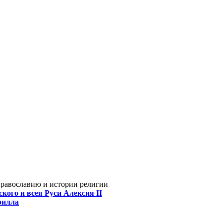
Православию и истории религии
кого и всея Руси Алексия II
рилла