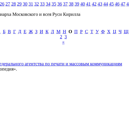
26
27
28
29
30
31
32
33
34
35
36
37
38
39
40
41
42
43
44
45
46
47
4
иарха Московского и всея Руси Кирилла
А
Б
В
Г
Д
Е
Ж
З
И
К
Л
М
Н
О
П
Р
С
Т
У
Ф
Х
Ц
Ч
Щ
2
3
«
едерального агентства по печати и массовым коммуникациям
опедия».