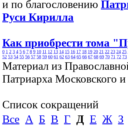
и по благословению
Патр
Руси Кирилла
Как приобрести тома "
0
1
2
3
4
5
6
7
8
9
10
11
12
13
14
15
16
17
18
19
20
21
22
23
24
25
52
53
54
55
56
57
58
59
60
61
62
63
64
65
66
67
68
69
70
71
72
73
Материал из Православно
Патриарха Московского и
Список сокращений
Все
А
Б
В
Г
Д
Е
Ж
З