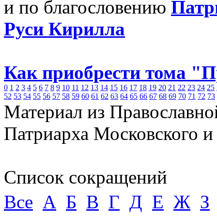
и по благословению
Патр
Руси Кирилла
Как приобрести тома "
0
1
2
3
4
5
6
7
8
9
10
11
12
13
14
15
16
17
18
19
20
21
22
23
24
25
52
53
54
55
56
57
58
59
60
61
62
63
64
65
66
67
68
69
70
71
72
73
Материал из Православно
Патриарха Московского и
Список сокращений
Все
А
Б
В
Г
Д
Е
Ж
З